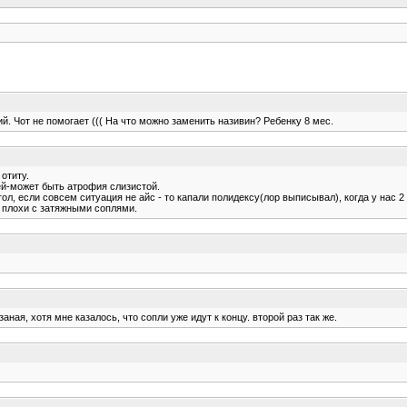
. Чот не помогает ((( На что можно заменить називин? Ребенку 8 мес.
отиту.
ей-может быть атрофия слизистой.
ргол, если совсем ситуация не айс - то капали полидексу(лор выписывал), когда у нас
и плохи с затяжными соплями.
ная, хотя мне казалось, что сопли уже идут к концу. второй раз так же.