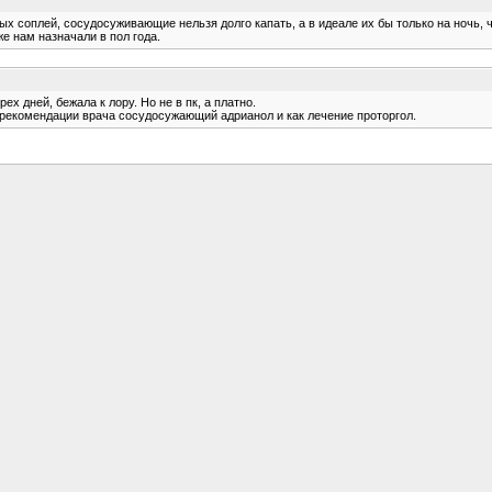
ных соплей, сосудосуживающие нельзя долго капать, а в идеале их бы только на ночь, 
же нам назначали в пол года.
рех дней, бежала к лору. Но не в пк, а платно.
о рекомендации врача сосудосужающий адрианол и как лечение проторгол.