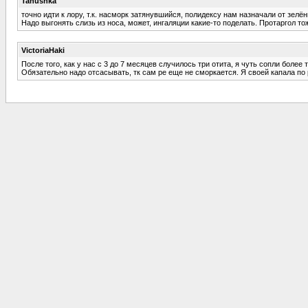
Tanushka
точно идти к лору, т.к. насморк затянувшийся, полидексу нам назначали от зелё
Надо выгонять слизь из носа, может, ингаляции какие-то поделать. Протаргол то
VictoriaHaki
После того, как у нас с 3 до 7 месяцев случилось три отита, я чуть сопли более т
Обязательно надо отсасывать, тк сам ре еще не сморкается. Я своей капала п