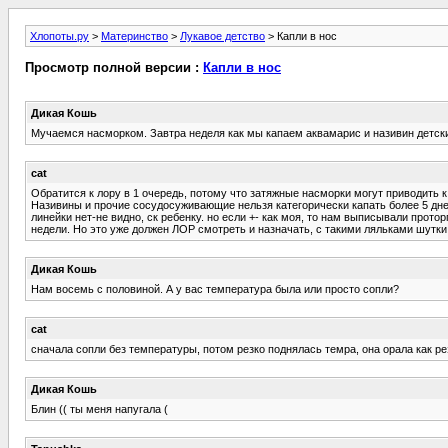
Хлопоты.ру
>
Материнство
>
Лукавое детство
> Капли в нос
Просмотр полной версии :
Капли в нос
Дикая Кошь
Мучаемся насморком. Завтра неделя как мы капаем аквамарис и називин детский
cat
Обратится к лору в 1 очередь, потому что затяжные насморки могут приводить к 
Називины и прочие сосудосуживающие нельзя категорически капать более 5 дн
линейки нет-не видно, ск ребенку. но если +- как моя, то нам выписывали прото
недели. Но это уже должен ЛОР смотреть и назначать, с такими ляльками шутк
Дикая Кошь
Нам восемь с половиной. А у вас температура была или просто сопли?
cat
сначала сопли без температуры, потом резко поднялась темра, она орала как реза
Дикая Кошь
Блин (( ты меня напугала (