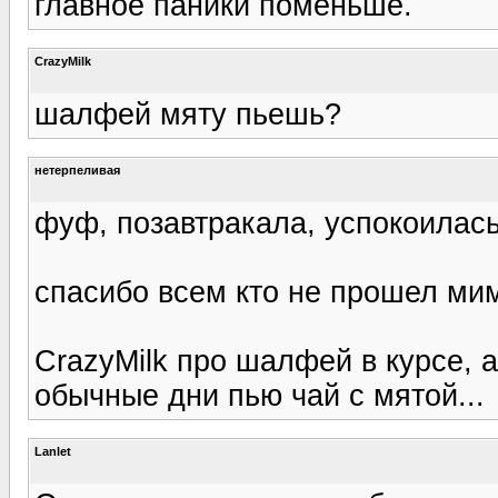
главное паники поменьше.
CrazyMilk
шалфей мяту пьешь?
нетерпеливая
фуф, позавтракала, успокоилас
спасибо всем кто не прошел ми
CrazyMilk про шалфей в курсе, 
обычные дни пью чай с мятой...
Lanlet