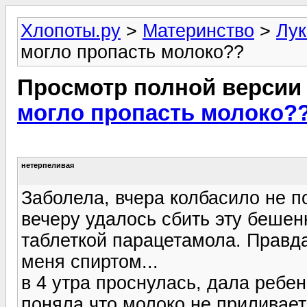
Хлопоты.ру
>
Материнство
>
Лук
могло пропасть молоко??
Просмотр полной версии
могло пропасть молоко?
нетерпеливая
Заболела, вчера колбасило не по
вечеру удалось сбить эту беше
таблеткой парацетамола. Правд
меня спиртом...
в 4 утра проснулась, дала ребен
поняла что молоко не приливает!