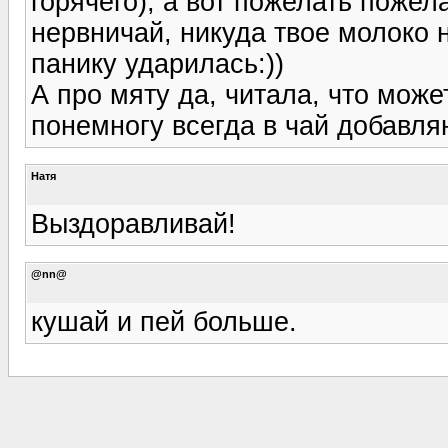
горячего), а вот пожелать пожел
нервничай, никуда твое молоко не
панику ударилась:))
А про мяту да, читала, что може
понемногу всегда в чай добавля
Натя
Выздоравливай!
@nn@
кушай и пей больше.