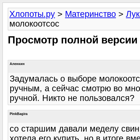
Хлопоты.ру
>
Материнство
>
Лук
молокоотсос
Просмотр полной версии
Аленкин
Задумалась о выборе молокоотс
ручным, а сейчас смотрю во мно
ручной. Никто не пользовался?
PinkBagira
со старшим давали меделу свинг,
хотела его купить, но в итоге в