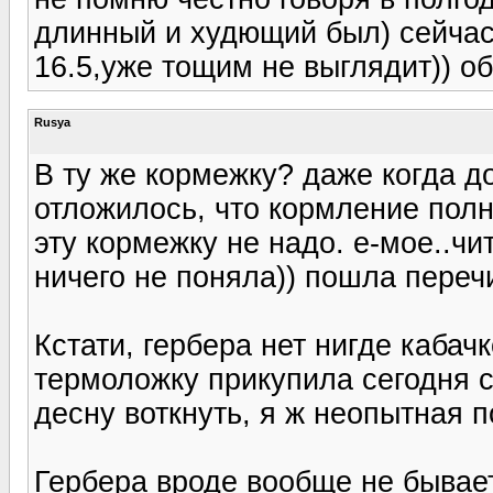
длинный и худющий был) сейчас 
16.5,уже тощим не выглядит)) о
Rusya
В ту же кормежку? даже когда д
отложилось, что кормление полн
эту кормежку не надо. е-мое..чи
ничего не поняла)) пошла переч
Кстати, гербера нет нигде кабач
термоложку прикупила сегодня 
десну воткнуть, я ж неопытная п
Гербера вроде вообще не бывает