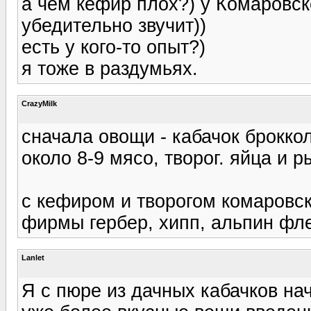
а чем кефир плох?) у Комаровск
убедительно звучит))
есть у кого-то опыт?)
я тоже в раздумьях.
CrazyMilk
сначала овощи - кабачок брокко
около 8-9 мясо, творог. яйца и р
с кефиром и творогом комаровск
фирмы гербер, хипп, альпин фл
Lanlet
Я с пюре из дачных кабачков нач