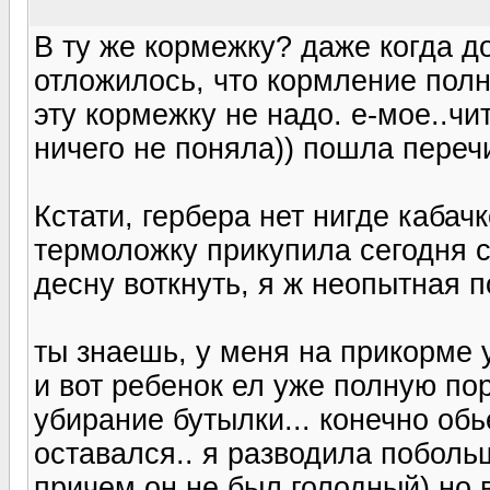
В ту же кормежку? даже когда д
отложилось, что кормление полн
эту кормежку не надо. е-мое..чи
ничего не поняла)) пошла переч
Кстати, гербера нет нигде кабач
термоложку прикупила сегодня 
десну воткнуть, я ж неопытная п
ты знаешь, у меня на прикорме 
и вот ребенок ел уже полную по
убирание бутылки... конечно об
оставался.. я разводила побольш
причем он не был голодный) но в