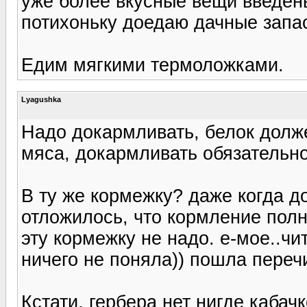
уже более вкусные вещи введены
потихоньку доедаю дачные запа
Едим мягкими термоложками.
Lyagushka
Надо докармливать, белок долже
мяса, докармливать обязательно
В ту же кормежку? даже когда д
отложилось, что кормление полн
эту кормежку не надо. е-мое..чи
ничего не поняла)) пошла переч
Кстати, гербера нет нигде кабач