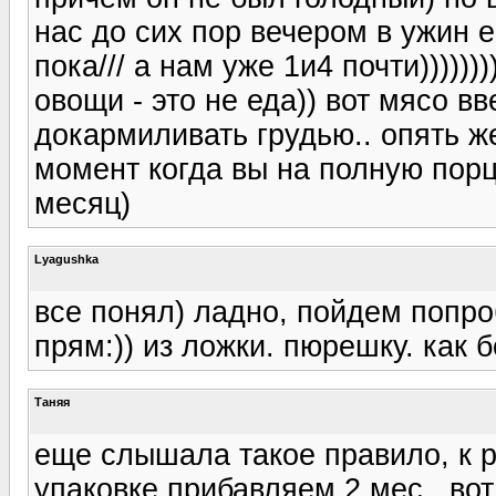
нас до сих пор вечером в ужин е
пока/// а нам уже 1и4 почти))))))
овощи - это не еда)) вот мясо в
докармиливать грудью.. опять же
момент когда вы на полную порци
месяц)
Lyagushka
все понял) ладно, пойдем попр
прям:)) из ложки. пюрешку. как 
Таняя
еще слышала такое правило, к 
упаковке прибавляем 2 мес., вот