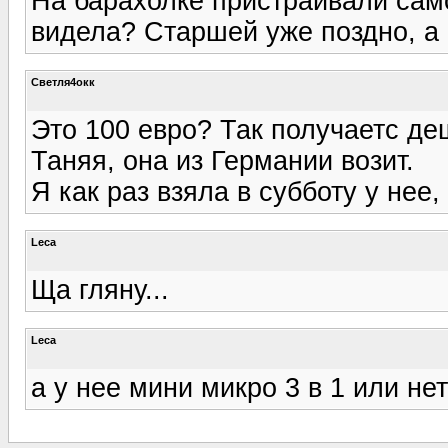
На барахолке пристраивали сам
видела? Старшей уже поздно, а 
Светля4окк
Это 100 евро? Так получаетс де
Таняя, она из Германии возит.
Я как раз взяла в субботу у нее, 
Leca
Ща гляну...
Leca
а у нее мини микро 3 в 1 или не