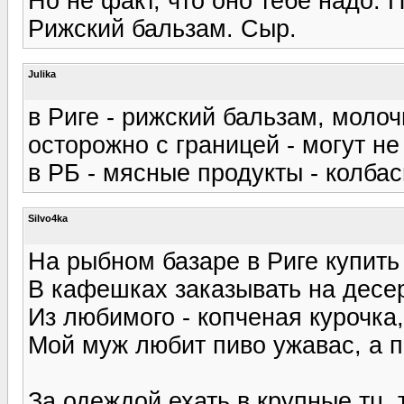
Но не факт, что оно тебе надо. 
Рижский бальзам. Сыр.
Julika
в Риге - рижский бальзам, молоч
осторожно с границей - могут не
в РБ - мясные продукты - колба
Silvo4ka
На рыбном базаре в Риге купить
В кафешках заказывать на десер
Из любимого - копченая курочка
Мой муж любит пиво ужавас, а п
За одеждой ехать в крупные тц, 