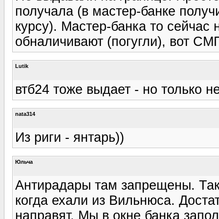
получала (в мастер-банке получ
курсу). Мастер-банка то сейчас н
обналичивают (погугли), вот СМ
Lutik
втб24 тоже выдает - но только н
nata314
Из риги - янтарь))
Юльча
Антирадары там запрещены. Так
когда ехали из Вильнюса. Достат
направят. Мы в окне банка запол