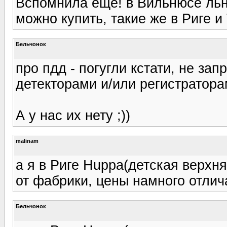
Вспомнила еще! в Вильнюсе льн
можно купить, такие же в Риге и
Бельчонок
про пдд - погугли кстати, не за
детекторами и/или регистратора
А у нас их нету ;))
malinam
а я в Риге Huppa(детская верхн
от фабрики, цены намного отлич
Бельчонок