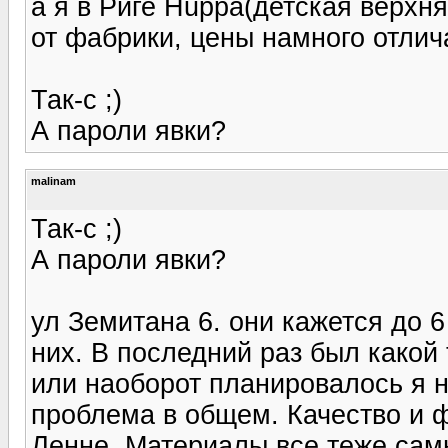
а я в Риге Huppa(детская верхн
от фабрики, цены намного отлич
Так-с ;)
А пароли явки?
malinam
Так-с ;)
А пароли явки?
ул Земитана 6. они кажется до 6
них. В последний раз был какой
или наоборот планировалось я н
проблема в общем. Качество и 
Ленне. Материалы все теже сам