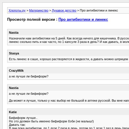
Хлопоты.ру
>
Материнство
>
Лукавое детство
> Про антибиотики и линекс
Просмотр полной версии :
Про антибиотики и линекс
Nastia
Назначили нам антибиотики на 5 дней. Как всегда ничего для кишечника. В русск
линекс сколько пить и как часто, по 1 капсуле 3 раза в день? И как давать, в мо
Stasya
Есть линекс в саше, хорошо растворяется в жидкости, а давать можно шприцем
CrazyMilk
а не лучше ли бифиформ?
Nastia
а не лучше ли бифиформ?
Да может и лучше, только у нас выбор не большой в аптеке русской. Вы мне напи
Katie
Бифиформ лучше..
Но это должен быть именно бифиформ бэби (не малыш!)
Давать так:
В дни пока антибиотик, по 1 дозе 2 раза в день, потом по 1 дозе 1 раз в день (веч