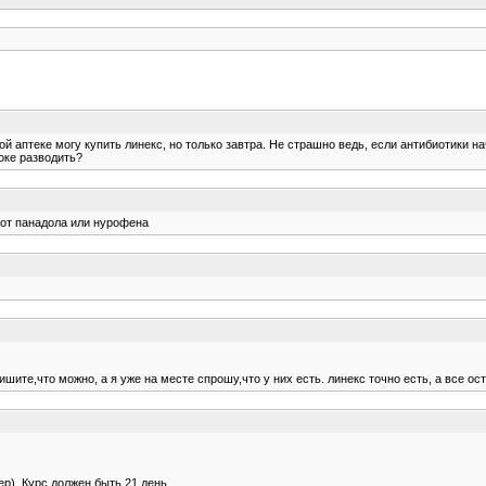
ой аптеке могу купить линекс, но только завтра. Не страшно ведь, если антибиотики на
локе разводить?
 от панадола или нурофена
шите,что можно, а я уже на месте спрошу,что у них есть. линекс точно есть, а все ос
ер). Курс должен быть 21 день...