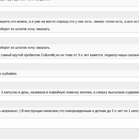
шите,что можно, а я уже на месте спрошу,что у них есть. линекс точно есть, а все ос
борот из штатов хочу заказать.
борот из штатов хочу заказать.
 самый крутой пробиотик Culturelle,но он тоже от 3-х лет кажется. педиатр наша сказал
x.su/babies
. 2 капсулы в день, наливала в кофейную ложечку молока, а сверху высыпала содержи
ь морально :) В инструкции написано,что новорожденным и деткам до 2-х лет по 1 капс