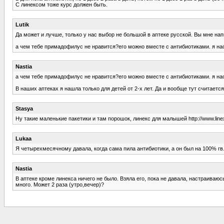
С линексом тоже курс должен быть.
Lutik
Да может и лучше, только у нас выбор не большой в аптеке русской. Вы мне напи
а чем тебе примадофилус не нравится?его можно вместе с антибиотиками. я нао
Nastia
а чем тебе примадофилус не нравится?его можно вместе с антибиотиками. я нао
В наших аптеках я нашла только для детей от 2-х лет. Да и вообще тут считается
Stasya
Ну такие маленькие пакетики и там порошок, линекс для малышей http://www.line
Lukaa
Я четырехмесячному давала, когда сама пила антибиотики, а он был на 100% гв
Nastia
В аптеке кроме линекса ничего не было. Взяла его, пока не давала, настраиваюс
много. Может 2 раза (утро,вечер)?