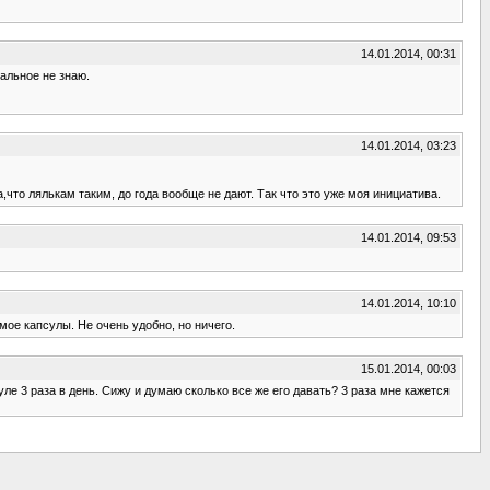
14.01.2014, 00:31
тальное не знаю.
14.01.2014, 03:23
а,что лялькам таким, до года вообще не дают. Так что это уже моя инициатива.
14.01.2014, 09:53
14.01.2014, 10:10
мое капсулы. Не очень удобно, но ничего.
15.01.2014, 00:03
уле 3 раза в день. Сижу и думаю сколько все же его давать? 3 раза мне кажется