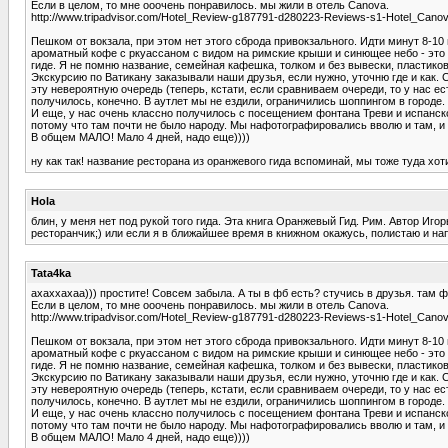
Если в целом, то мне ооочень понравилось. мы жили в отель Canova.
http://www.tripadvisor.com/Hotel_Review-g187791-d280223-Reviews-s1-Hotel_Cano
Пешком от вокзала, при этом нет этого сброда привокзального. Идти минут 8-1
ароматный кофе с ркуассаном с видом на римские крыши и синющее небо - это с
гиде. Я не помню название, семейная кафешка, толком и без вывески, пластико
Экскурсию по Ватикану заказывали наши друзья, если нужно, уточню где и как. 
эту невероятную очередь (теперь, кстати, если сравниваем очереди, то у нас ес
получилось, конечно. В аутлет мы не ездили, ограничились шоппингом в городе.
И еще, у нас очень классно получилось с посещением фонтана Треви и испанско
потому что там почти не было народу. Мы нафотографировались вволю и там, и т
В общем МАЛО! Мало 4 дней, надо еще))))
ну как так! название ресторана из оранжевого гида вспоминай, мы тоже туда хот
Hola
блин, у меня нет под рукой того гида. Эта книга Оранжевый Гид. Рим. Автор И
ресторанчик;) или если я в ближайшее время в книжном окажусь, полистаю и на
Tata4ka
ахаххахаа))) простите! Совсем забыла. А ты в фб есть? стучись в друзья. там ф
Если в целом, то мне ооочень понравилось. мы жили в отель Canova.
http://www.tripadvisor.com/Hotel_Review-g187791-d280223-Reviews-s1-Hotel_Cano
Пешком от вокзала, при этом нет этого сброда привокзального. Идти минут 8-1
ароматный кофе с ркуассаном с видом на римские крыши и синющее небо - это с
гиде. Я не помню название, семейная кафешка, толком и без вывески, пластико
Экскурсию по Ватикану заказывали наши друзья, если нужно, уточню где и как. 
эту невероятную очередь (теперь, кстати, если сравниваем очереди, то у нас ес
получилось, конечно. В аутлет мы не ездили, ограничились шоппингом в городе.
И еще, у нас очень классно получилось с посещением фонтана Треви и испанско
потому что там почти не было народу. Мы нафотографировались вволю и там, и т
В общем МАЛО! Мало 4 дней, надо еще))))