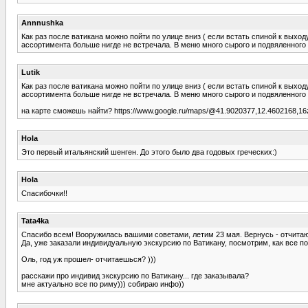
Annnushka
Как раз после ватикана можно пойти по улице вниз ( если встать спиной к выходу
ассортимента больше нигде не встречала. В меню много сырого и подвяленного 
Lutik
Как раз после ватикана можно пойти по улице вниз ( если встать спиной к выходу
ассортимента больше нигде не встречала. В меню много сырого и подвяленного 
на карте сможешь найти? https://www.google.ru/maps/@41.9020377,12.4602168,16
Hola
Это первый итальянский шенген. До этого было два годовых греческих:)
Hola
Спасибочки!!
Tata4ka
Спасибо всем! Вооружилась вашими советами, летим 23 мая. Вернусь - отчитаюсь
Да, уже заказали индивидуальную экскурсию по Ватикану, посмотрим, как все п
Оль, год уж прошел- отчитаешься? )))
расскажи про индивид экскурсию по Ватикану... где заказывала?
мне актуально все по риму))) собираю инфо))