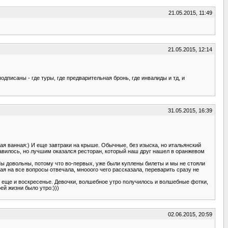
21.05.2015, 11:49
21.05.2015, 12:14
дписаны - где туры, где предварительная бронь, где инвалиды и тд, и
31.05.2015, 16:39
ая ванная:) И еще завтраки на крыше. Обычные, без изыска, но итальянский
равилось, но лучшим оказался ресторан, который наш друг нашел в оранжевом
 Мы довольны, потому что во-первых, уже были куплены билеты и мы не стояли
рая на все вопросы отвечала, мнооого чего рассказала, переварить сразу не
о еще и воскресенье. Девочки, волшебное утро получилось и волшебные фотки,
ей жизни было утро:)))
02.06.2015, 20:59