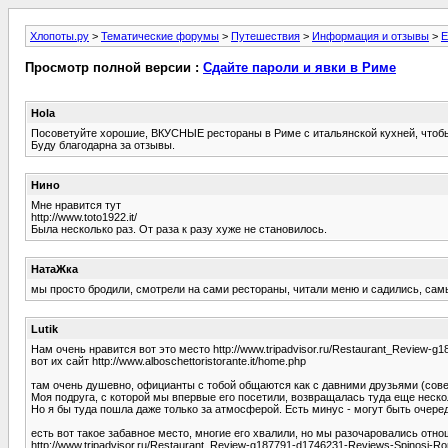
Хлопоты.ру
>
Тематические форумы
>
Путешествия
>
Информация и отзывы
>
Е
Просмотр полной версии :
Сдайте пароли и явки в Риме
Hola
Посоветуйте хорошие, ВКУСНЫЕ рестораны в Риме с итальянской кухней, чтобы 
Буду благодарна за отзывы.
Нино
Мне нравится тут
http://www.toto1922.it/
Была несколько раз. От раза к разу хуже не становилось.
НатаЖка
мы просто бродили, смотрели на сами рестораны, читали меню и садились, самые
Lutik
Нам очень нравится вот это место http://www.tripadvisor.ru/Restaurant_Review-
вот их сайт http://www.alboschettoristorante.it/home.php
там очень душевно, официанты с тобой общаются как с давними друзьями (сове
Моя подруга, с которой мы впервые его посетили, возвращалась туда еще нескол
Но я бы туда пошла даже только за атмосферой. Есть минус - могут быть очере
есть вот такое забавное место, многие его хвалили, но мы разочаровались от
http://www.tripadvisor.ru/Restaurant_Review-g187791-d1746231-Reviews-Spinosi-R