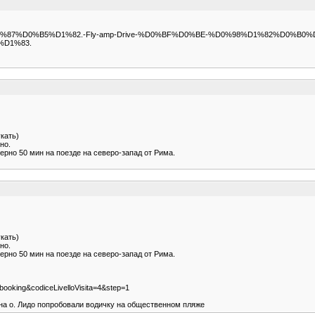
9E%D1%82%D1%87%D0%B5%D1%82.-Fly-amp-Drive-%D0%BF%D0%BE-%D0%98%D1%82%
D1%83.
укать)
но.
мерно 50 мин на поезде на северо-запад от Рима.
укать)
но.
мерно 50 мин на поезде на северо-запад от Рима.
n=booking&codiceLivelloVisita=4&step=1
о на о. Лидо попробовали водичку на общественном пляже