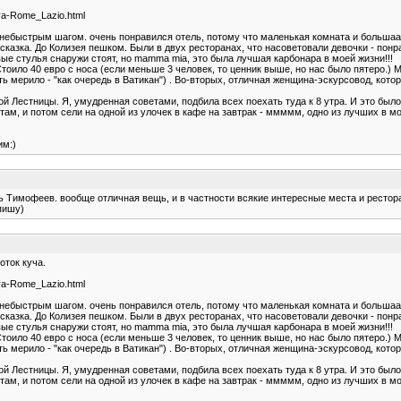
va-Rome_Lazio.html
0 небыстрым шагом. очень понравился отель, потому что маленькая комната и большаа
казка. До Колизея пешком. Были в двух ресторанах, что насоветовали девочки - пон
вые стулья снаружи стоят, но mamma mia, это была лучшая карбонара в моей жизни!!!
Стоило 40 евро с носа (если меньше 3 человек, то ценник выше, но нас было пятеро.)
ть мерило - "как очередь в Ватикан") . Во-вторых, отличная женщина-эскурсовод, кото
й Лестницы. Я, умудренная советами, подбила всех поехать туда к 8 утра. И это был
ам, и потом сели на одной из улочек в кафе на завтрак - ммммм, одно из лучших в мо
им:)
горь Тимофеев. вообще отличная вещь, и в частности всякие интересные места и ресто
пишу)
оток куча.
va-Rome_Lazio.html
0 небыстрым шагом. очень понравился отель, потому что маленькая комната и большаа
казка. До Колизея пешком. Были в двух ресторанах, что насоветовали девочки - пон
вые стулья снаружи стоят, но mamma mia, это была лучшая карбонара в моей жизни!!!
Стоило 40 евро с носа (если меньше 3 человек, то ценник выше, но нас было пятеро.)
ть мерило - "как очередь в Ватикан") . Во-вторых, отличная женщина-эскурсовод, кото
й Лестницы. Я, умудренная советами, подбила всех поехать туда к 8 утра. И это был
ам, и потом сели на одной из улочек в кафе на завтрак - ммммм, одно из лучших в мо