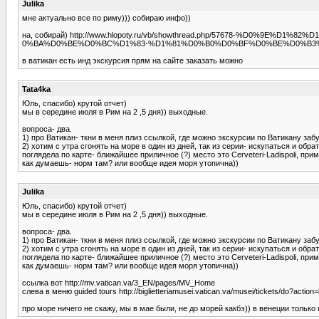
Julika
мне актуально все по риму))) собираю инфо))
на, собирай) http://www.hlopoty.ru/vb/showthread.php/57678-%D0%
0%BA%D0%BE%D0%BC%D1%83-%D1%81%D0%B0%D0%BF%D0%BE%D0%B3%
в ватикан есть инд экскурсия прям на сайте заказать можно
Tata4ka
Юль, спасибо) крутой отчет)
мы в середине июля в Рим на 2 ,5 дня)) выходные.
вопроса- два.
1) про Ватикан- ткни в меня плиз ссылкой, где можно экскурсии по Ватикану заб
2) хотим с утра сгонять на море в один из дней, так из серии- искупаться и обрат
поглядела по карте- ближайшее приличное (?) место это Cerveteri-Ladispoli, при
как думаешь- норм там? или вообще идея моря утопична))
Julika
Юль, спасибо) крутой отчет)
мы в середине июля в Рим на 2 ,5 дня)) выходные.
вопроса- два.
1) про Ватикан- ткни в меня плиз ссылкой, где можно экскурсии по Ватикану заб
2) хотим с утра сгонять на море в один из дней, так из серии- искупаться и обрат
поглядела по карте- ближайшее приличное (?) место это Cerveteri-Ladispoli, при
как думаешь- норм там? или вообще идея моря утопична))
ссылка вот http://mv.vatican.va/3_EN/pages/MV_Home
слева в меню guided tours http://biglietteriamusei.vatican.va/musei/tickets/do?actio
про море ничего не скажу, мы в мае были, не до морей какбэ)) в венеции тольк