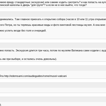
имею ввиду стандартные экскурсии) или самим ходить смотреть? и как попасть на купол
инской капеллы в дверь "для групп"? а если не в нее выйти, что тогда?
днимались. Там главное приехать к открытию собора (часов в 10 или 11 утра открываю
того Петра, но ты теряешь красивые виды и фото винтовой лестницы музея. А она мне
жно успеть везде без толп и очередей.
жно попасть. Экскурсия длится три часа, потом по музеям Ватикана сами ходили с ауд
ь им при выборе, и остались очень довольны).
та http://edemsami.com/audioguides/rome/musei-vaticani
д.