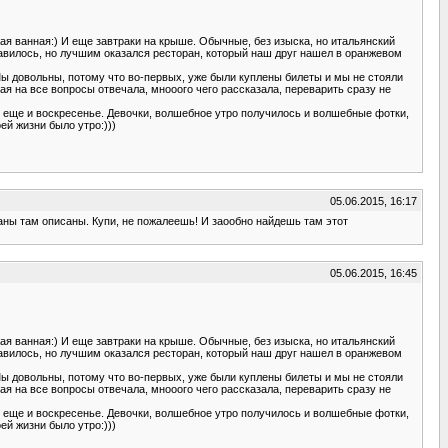
ая ванная:) И еще завтраки на крыше. Обычные, без изыска, но итальянский
равилось, но лучшим оказался ресторан, который наш друг нашел в оранжевом
 Мы довольны, потому что во-первых, уже были куплены билеты и мы не стояли
рая на все вопросы отвечала, мнооого чего рассказала, переварить сразу не
о еще и воскресенье. Девочки, волшебное утро получилось и волшебные фотки,
ей жизни было утро:)))
05.06.2015, 16:17
раны там описаны. Купи, не пожалеешь! И заообно найдешь там этот
05.06.2015, 16:45
ая ванная:) И еще завтраки на крыше. Обычные, без изыска, но итальянский
равилось, но лучшим оказался ресторан, который наш друг нашел в оранжевом
 Мы довольны, потому что во-первых, уже были куплены билеты и мы не стояли
рая на все вопросы отвечала, мнооого чего рассказала, переварить сразу не
о еще и воскресенье. Девочки, волшебное утро получилось и волшебные фотки,
ей жизни было утро:)))