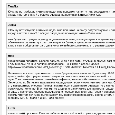
Tata4ka
Юль, ну вот забукаю я что мне надо- мне пришлют на почту подтверждение. ( та
и куда я потом с ним? в общую очередь на проход в Ватикан? или как?
Julika
Юль, ну вот забукаю я что мне надо- мне пришлют на почту подтверждение. ( та
и куда я потом с ним? в общую очередь на проход в Ватикан? или как?
там будет инструкция, я уже доподлинно не помню, мы подходили к отдельному о
обменивали распечатку со штрих кодом на билет, и дальше по указаниям и ука
вход в сам собор св петра отдельно от музейного комплекса, это разные здания
Hola
ахаххахаа))) простите! Совсем забыла. А ты в фб есть? стучись в друзья. там ф
Если в целом, то мне ооочень понравилось. мы жили в отель Canova.
http://www.tripadvisor.com/Hotel_Review-g187791-d280223-Reviews-s1-Hotel_Cano
Пешком от вокзала, при этом нет этого сброда привокзального. Идти минут 8-1
ароматный кофе с ркуассаном с видом на римские крыши и синющее небо - это с
гиде. Я не помню название, семейная кафешка, толком и без вывески, пластико
Экскурсию по Ватикану заказывали наши друзья, если нужно, уточню где и как. 
эту невероятную очередь (теперь, кстати, если сравниваем очереди, то у нас ес
получилось, конечно. В аутлет мы не ездили, ограничились шоппингом в городе.
И еще, у нас очень классно получилось с посещением фонтана Треви и испанско
потому что там почти не было народу. Мы нафотографировались вволю и там, и т
В общем МАЛО! Мало 4 дней, надо еще))))
Lutik
ахаххахаа))) простите! Совсем забыла. А ты в фб есть? стучись в друзья. там ф