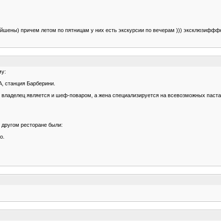
ьтейшены) причем летом по пятницам у них есть экскурсии по вечерам ))) эксклюзиффф
му:
А, станция Барберини.
 владелец является и шеф-поваром, а жена специализируется на всевозможных пастах. Ф
 другом ресторане были:
o.