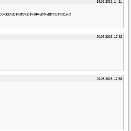
14.05.2015, 14:21
D0%B0%D0%BB%D1%8C%D1%8F%D0%BD%D1%81%D
20.05.2015, 17:32
20.05.2015, 17:58