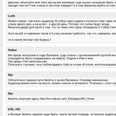
девочки, объясните мне плиз про музеи ватикана! туда лучше экскурсию брать (
заходит или нет? или только в частном порядке? и в чем фишечка выйти из сикст
Lutik
Можно самим, там взять аудиогид. В собор сами ходили и на купол тоже сами по
утром одного дня, а на купол - в другой день. Потому что толпы будут везде.
Фишечка двери для групп в том, что ты через нее сразу попадаешь в Собор Свя
Хотя музей то наверное часов в 9 утра начинает работать, так что, наверное, мо
ты в каком месяце там будешь?
Лейка
Мы брали экскурсию в сады Ватикана, туда только с организованной группой мо
очередей не было (поднимались на лифте). Ездили в Рим в мае.
Про дверь Оля написала уже.
Пользуясь случаем, хочу поблагодарить Hola за отзыв об отеле, воспользовалис
Myr
Обязательно заранее купи билеты в музеи Ватикана. Очереди нереальные.
Аудиогид можно взять на месте, можно скачать в интернете. Я качала с этого сай
Myr
Билеты покупали здесь http://mv.vatican.va/3_EN/pages/MV_Home
jolly_olly
в Ватикан билеты заранее надо брать. иначе жуткая очередь. остальное аудиоги