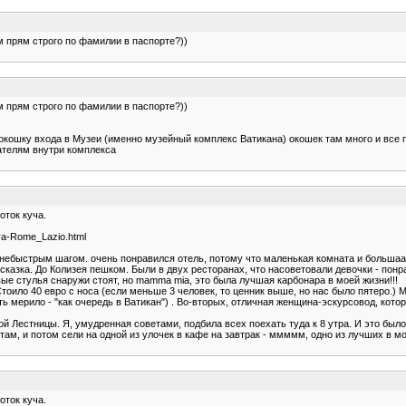
м прям строго по фамилии в паспорте?))
м прям строго по фамилии в паспорте?))
кошку входа в Музеи (именно музейный комплекс Ватикана) окошек там много и все по
зателям внутри комплекса
оток куча.
va-Rome_Lazio.html
0 небыстрым шагом. очень понравился отель, потому что маленькая комната и большаа
казка. До Колизея пешком. Были в двух ресторанах, что насоветовали девочки - пон
вые стулья снаружи стоят, но mamma mia, это была лучшая карбонара в моей жизни!!!
Стоило 40 евро с носа (если меньше 3 человек, то ценник выше, но нас было пятеро.)
ть мерило - "как очередь в Ватикан") . Во-вторых, отличная женщина-эскурсовод, кото
й Лестницы. Я, умудренная советами, подбила всех поехать туда к 8 утра. И это был
ам, и потом сели на одной из улочек в кафе на завтрак - ммммм, одно из лучших в мо
оток куча.