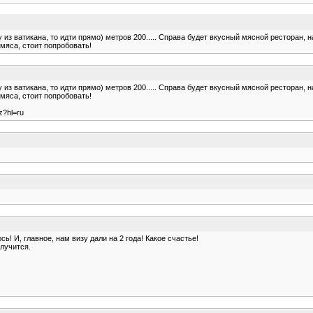
 из ватикана, то идти прямо) метров 200..... Справа будет вкусный мясной ресторан, н
мяса, стоит попробовать!
 из ватикана, то идти прямо) метров 200..... Справа будет вкусный мясной ресторан, н
мяса, стоит попробовать!
z?hl=ru
! И, главное, нам визу дали на 2 года! Какое счастье!
олучится.