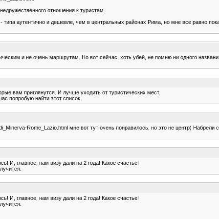
 недружественного отношения к туристам.
- типа аутентично и дешевле, чем в центральных районах Рима, но мне все равно пока
ческим и не очень маршрутам. Но вот сейчас, хоть убей, не помню ни одного назван
оторые вам приглянутся. И лучше уходить от туристических мест.
час попробую найти этот список.
_di_Minerva-Rome_Lazio.html мне вот тут очень понравилось, но это не центр) Набрели 
! И, главное, нам визу дали на 2 года! Какое счастье!
олучится.
! И, главное, нам визу дали на 2 года! Какое счастье!
олучится.