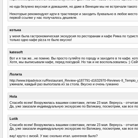
но еда безумно вкусная и домашняя, но даже в Венеции мы не встречали такого
Некоторые рекомендуют идти в трастевере и заходить буквально в любое место 
первой ссылке у нас получалось дешевле.
котька
у меня была гастрономическая экскурсия по ресторанам и кафе Рима по туристи
только одно кафе pizza re было вкусно!
katesoft
Вот и я так же...не помню. Вы просто гуляйте по городу и заходите в те кафе. к
Хотя, мы выписывали кафе, перед поездкой. Но так и не воспользовались :) Сей
Лолита
http://www.tripadvisor.ru/Restaurant_Review-g187791-d1632970-Reviews-Il_Tempio
ужинали, каждый раз выползала из за стола. Вкусно и очень гуманно
Hola
Спасибо всем! Вооружилась вашими советами, летим 23 мая. Вернусь - отчитаюсь
Да, уже заказали индивидуальную экскурсию по Ватикану, посмотрим, как все п
Lutik
Спасибо всем! Вооружилась вашими советами, летим 23 мая. Вернусь - отчитаюсь
Да, уже заказали индивидуальную экскурсию по Ватикану, посмотрим, как все п
вау! круто с визой. У вас сколько итал. шенгенов было?