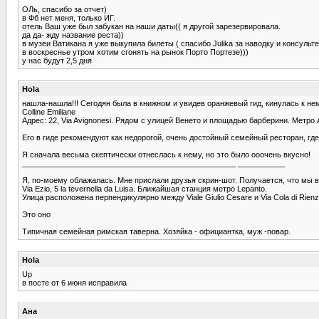
ОЛь, спасибо за отчет)
в Фб нет меня, только ИГ.
отель Ваш уже был забукан на наши даты(( я другой зарезервировала.
да да- жду название реста))
в музеи Ватикана я уже выкупила билеты ( спасибo Julika за наводку и консул
в воскреснье утром хотим сгонять на рынок Порто Портезе)))
у нас будут 2,5 дня
Hola
нашла-нашла!!! Сегодян была в книжном и увидев оранжевый гид, кинулась к не
Colline Emiliane
Адрес: 22, Via Avignonesi. Рядом с улицей Венето и площадью барберини. Метро 
Его в гиде рекомендуют как недорогой, очень достойный семейный ресторан, где
Я сначала весьма скептически отнеслась к нему, но это было ооочень вкусно!
__________________________________________________ ___________
Я, по-моему облажалась. Мне прислали друзья скрин-шот. Получается, что мы в
Via Ezio, 5 la tevernella da Luisa. Ближайшая станция метро Lepanto.
Улица расположена перпендикулярно между Viale Giulio Cesare и Via Cola di Rienz
Это оно
Типичная семейная римская таверна. Хозяйка - официантка, муж -повар.
Hola
Up
в посте от 6 июня исправила
Ана