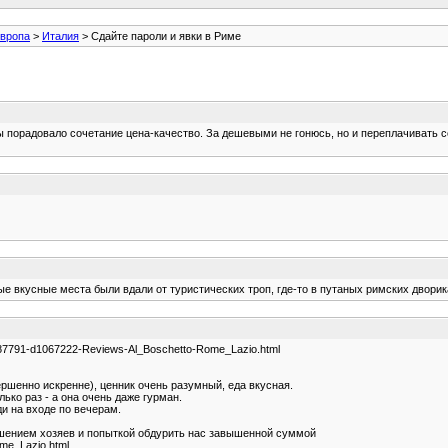
вропа
>
Италия
> Сдайте пароли и явки в Риме
порадовало сочетание цена-качество. За дешевыми не гонюсь, но и переплачивать со
 вкусные места были вдали от туристических троп, где-то в путаных римских дворика
g187791-d1067222-Reviews-Al_Boschetto-Rome_Lazio.html
ршенно искренне), ценник очень разумный, еда вкусная.
ько раз - а она очень даже гурман.
ди на входе по вечерам.
ношением хозяев и попыткой обдурить нас завышенной суммой
ome_Lazio.html