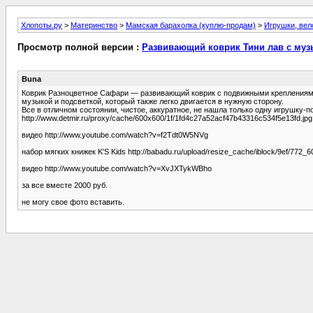
Хлопоты.ру
>
Материнство
>
Мамская барахолка (куплю-продам)
>
Игрушки, ве
Просмотр полной версии :
Развивающий коврик Тини лав с музы
Buna
Коврик Разноцветное Сафари — развивающий коврик с подвижными креплениями д
музыкой и подсветкой, который также легко двигается в нужную сторону.
Все в отличном состоянии, чистое, аккуратное, не нашла только одну игрушку-п
http://www.detmir.ru/proxy/cache/600x600/1f/1fd4c27a52acf47b43316c534f5e13fd.jpg
видео http://www.youtube.com/watch?v=f2Tdt0W5NVg
набор мягких книжек K'S Kids http://babadu.ru/upload/resize_cache/iblock/9ef/7
видео http://www.youtube.com/watch?v=XvJXTykWBho
за все вместе 2000 руб.
не могу свое фото вставить.