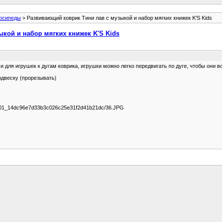
лосипеды
> Развивающий коврик Тини лав с музыкой и набор мягких книжек K'S Kids
кой и набор мягких книжек K'S Kids
ля игрушек к дугам коврика, игрушки можно легко передвигать по дуге, чтобы они в
одвеску (прорезывать)
72_601_14dc96e7d33b3c026c25e31f2d41b21dc/36.JPG