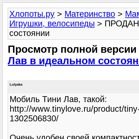
Хлопоты.ру
>
Материнство
>
Мам
Игрушки, велосипеды
> ПРОДАНО
состоянии
Просмотр полной версии
Лав в идеальном состоя
Lulyaka
Мобиль Тини Лав, такой:
http://www.tinylove.ru/product/tin
1302506830/
Очень удобен своей компактнос