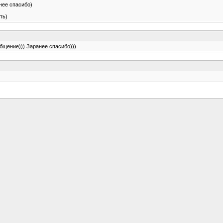
нее спасибо)
ть)
бщение))) Заранее спасибо)))