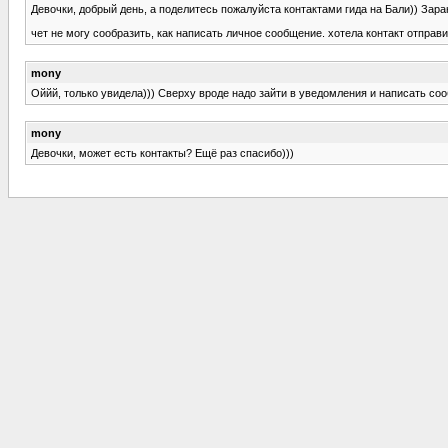
Девочки, добрый день, а поделитесь пожалуйста контактами гида на Бали)) Зара
чет не могу сообразить, как написать личное сообщение. хотела контакт отправи
mony
Оййй, только увидела))) Сверху вроде надо зайти в уведомления и написать соо
mony
Девочки, может есть контакты? Ещё раз спасибо)))