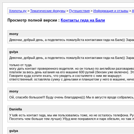
Хлопоты.ру
>
Тематические форумы
>
Путешествия
>
Информация и отзывы
>
А
Просмотр полной версии :
Контакты гида на Бали
mony
Девочки, добрый день, а поделитесь пожалуйста контактами гида на Бали)) Зара
gulya
Девочки, добрый день, а поделитесь пожалуйста контактами гида на Бали)) Зара
только от туда.
могу дать контакт проверенного водителя. но он только по английски разговарива
платили за весь день катания на его машине 600 рупий (бензин уже включен). Это
Говорите куда хотите ехать, что увидеть и состаляете с ним же маршрут.
ответственный. оставляла сумку с деньгами и планшетом у него в машине, ниче
mony
Ой, спасибо большое!!! Буду очень благодарна))) Мы в августе вроде собрались
Daniella
У lutik есть контакт гида, мы им пользовались тоже, но не осталось телефона. 
Песетить чем больше тем лучше) Убуд мне понравился и парк обезьян, но там л
gulya