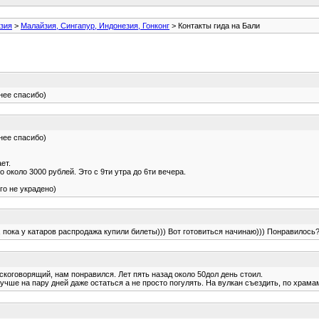
зия
>
Малайзия, Сингапур, Индонезия, Гонконг
> Контакты гида на Бали
нее спасибо)
нее спасибо)
ет.
 около 3000 рублей. Это с 9ти утра до 6ти вечера.
го не украдено)
, пока у катаров распродажа купили билеты))) Вот готовиться начинаю))) Понравилос
Рускоговорящий, нам понравился. Лет пять назад около 50дол день стоил.
учше на пару дней даже остаться а не просто погулять. На вулкан съездить, по храма