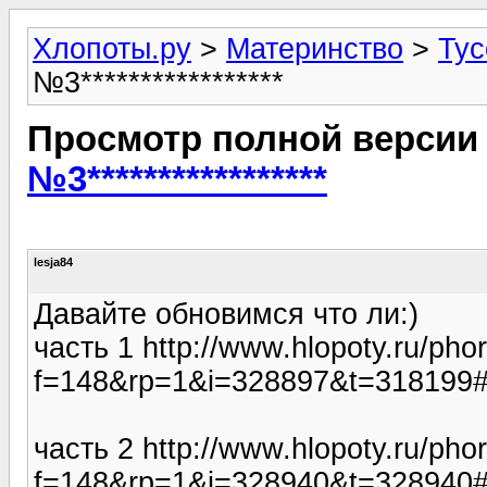
Хлопоты.ру
>
Материнство
>
Тус
№3*****************
Просмотр полной версии
№3*****************
lesja84
Давайте обновимся что ли:)
часть 1 http://www.hlopoty.ru/ph
f=148&rp=1&i=328897&t=318199#
часть 2 http://www.hlopoty.ru/ph
f=148&rp=1&i=328940&t=328940#