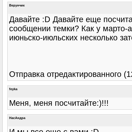
Верунчик
Давайте :D Давайте еще посчита
сообщении темки? Как у марто-а
июньско-июльских несколько зат
Отправка отредактированного (12
feyka
Меня, меня посчитайте:)!!!
НасАндра
И мы все еще с вами :D