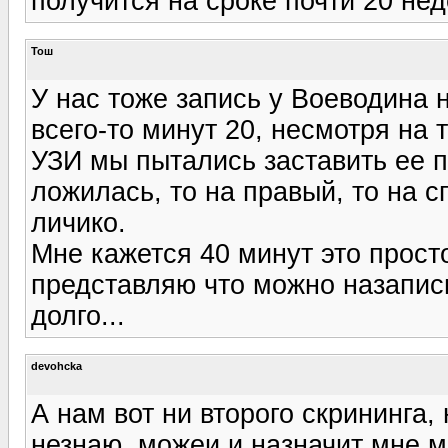
получится на сроке почти 20 нед
Тош
У нас тоже запись у Воеводина 
всего-то минут 20, несмотря на 
УЗИ мы пытались заставить ее п
ложилась, то на правый, то на с
личико.
Мне кажется 40 минут это просто
представляю что можно назаписы
долго...
devohcka
А нам вот ни второго скрининга, 
незнаю, можеи и назначит мне м