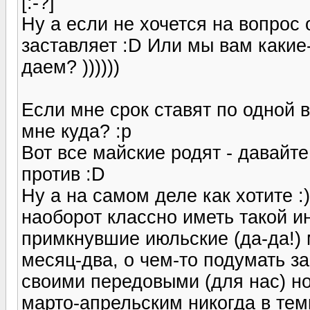
[:-?]
Ну а если не хочется на вопрос о
заставляет :D Или мы вам какие
даем? ))))))
Если мне срок ставят по одной в
мне куда? :p
Вот все майские родят - давайт
против :D
Ну а на самом деле как хотите :
наоборот классно иметь такой и
примкнувшие июльские (да-да!) 
месяц-два, о чем-то подумать з
своими передовыми (для нас) н
марто-апрельским никогда в те