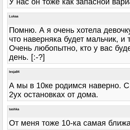
У нас он тоже как запасной вариа
Lukaa
Помню. А я очень хотела девочк
что наверняка будет мальчик, и 
Очень любопытно, кто у вас буде
день. [:-?]
lesja84
А мы в 10ке родимся наверно. С
2ух остановках от дома.
tashka
От меня тоже 10-ка самая ближа