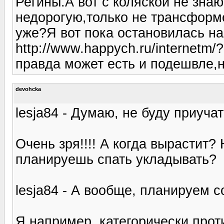
Регины.А вот с коляской не знаю
недорогую,только не трансформ
уже?Я вот пока остановилась на
http://www.happych.ru/internetm/?i
правда может есть и подешвле,н
devohcka
lesja84 - Думаю, не буду приуча
Очень зря!!!! А когда вырастит? 
планируешь спать укладывать?
lesja84 - А вообще, планируем 
Я например, категорически проти