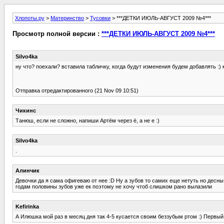
Хлопоты.ру
>
Материнство
>
Тусовки
> ***ДЕТКИ ИЮЛЬ-АВГУСТ 2009 №4***
Просмотр полной версии :
***ДЕТКИ ИЮЛЬ-АВГУСТ 2009 №4***
Silvo4ka
ну что? поехали? вставила табличку, когда будут изменения будем добавлять :) 
Отправка отредактированного (21 Nov 09 10:51)
Чикинс
Танюш, если не сложно, напиши Артём через ё, а не е :)
Silvo4ka
.
Алинчик
Девочки да я сама офигеваю от нее :D Ну а зубов то самих еще нетуть но десны
годам половины зубов уже ек поэтому не хочу чтоб слишком рано вылазили
Kefirinka
А Илюшка мой раз в месяц дня так 4-5 кусается своим беззубым ртом :) Первый 