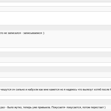
кто не записался - записываемся :)
 чешутся оч сильно и набухли как мне кажется но я надеюсь что вылезут хотяб после Н
раз - было жутко, теперь уже привыкла. Покусаетя- покусается, потом перестает )