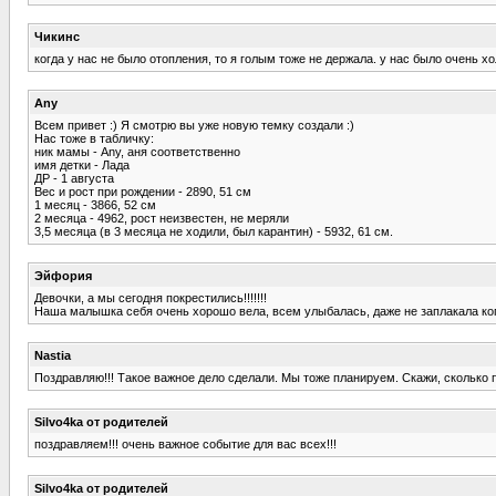
Чикинс
когда у нас не было отопления, то я голым тоже не держала. у нас было очень х
Any
Всем привет :) Я смотрю вы уже новую темку создали :)
Нас тоже в табличку:
ник мамы - Any, аня соответственно
имя детки - Лада
ДР - 1 августа
Вес и рост при рождении - 2890, 51 см
1 месяц - 3866, 52 см
2 месяца - 4962, рост неизвестен, не меряли
3,5 месяца (в 3 месяца не ходили, был карантин) - 5932, 61 см.
Эйфория
Девочки, а мы сегодня покрестились!!!!!!!
Наша малышка себя очень хорошо вела, всем улыбалась, даже не заплакала ког
Nastia
Поздравляю!!! Такое важное дело сделали. Мы тоже планируем. Скажи, сколько 
Silvo4ka от родителей
поздравляем!!! очень важное событие для вас всех!!!
Silvo4ka от родителей