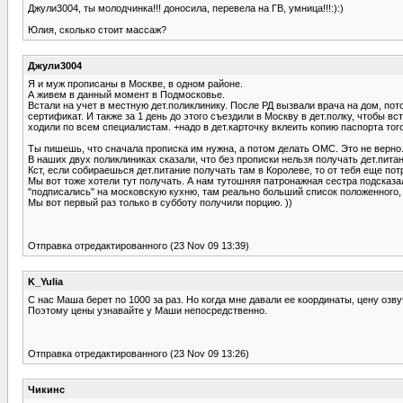
Джули3004, ты молодчинка!!! доносила, перевела на ГВ, умница!!!:):)
Юлия, сколько стоит массаж?
Джули3004
Я и муж прописаны в Москве, в одном районе.
А живем в данный момент в Подмосковье.
Встали на учет в местную дет.поликлинику. После РД вызвали врача на дом, пот
сертификат. И также за 1 день до этого съездили в Москву в дет.полку, чтобы 
ходили по всем специалистам. +надо в дет.карточку вклеить копию паспорта тог
Ты пишешь, что сначала прописка им нужна, а потом делать ОМС. Это не верно.
В наших двух поликлиниках сказали, что без прописки нельзя получать дет.питан
Кст, если собираешься дет.питание получать там в Королеве, то от тебя еще по
Мы вот тоже хотели тут получать. А нам тутошняя патронажная сестра подсказа
"подписались" на московскую кухню, там реально больший список положенного,
Мы вот первый раз только в субботу получили порцию. ))
Отправка отредактированного (23 Nov 09 13:39)
K_Yulia
С нас Маша берет по 1000 за раз. Но когда мне давали ее координаты, цену озв
Поэтому цены узнавайте у Маши непосредственно.
Отправка отредактированного (23 Nov 09 13:26)
Чикинс