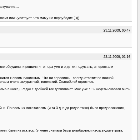
 купание....
осит или чувствует, что маму не переубедить))))
23.11.2009, 00:47
23.11.2009, 01:16
е обсудили, и решили, что пора уже и о детях подумать, и перестали
ится к своим пациентам. Что ни спросишь - всегда ответит по полной
сделала очень аккуратный, тоненький. Спасибо ей огромное.
сама в шоке). Редко с двойней так дотягивают. Мне уже с 32 недели сказали быть
ни. По всем их показателям (и за 3 дня до родов тоже) было предположение,
яли, были на иск.вск. (у меня сначала были антибиотики из-за эндометрита,