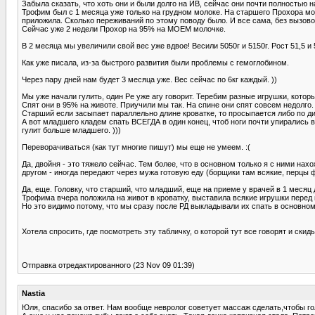
Забыла сказать, что хоть они и были долго на ИВ, сейчас они почти полностью н
Трофим был с 1 месяца уже только на грудном молоке. На старшего Прохора моло
приложила. Сколько переживаний по этому поводу было. И все сама, без вызово
Сейчас уже 2 недели Прохор на 95% на МОЕМ молочке.
В 2 месяца мы увеличили свой вес уже вдвое! Весили 5050г и 5150г. Рост 51,5 и 
Как уже писала, из-за быстрого развития были проблемы с гемоглобином.
Через пару дней нам будет 3 месяца уже. Вес сейчас по 6кг каждый. ))
Мы уже начали гулить, один Ре уже агу говорит. Теребим разные игрушки, кото
Спят они в 95% на животе. Приучили мы так. На спине они спят совсем недолго.
Старший если засыпает параллельно длине кроватке, то просыпается либо по ди
А вот младшего кладем спать ВСЕГДА в один конец, чтоб ноги почти упирались в 
гулит больше младшего. )))
Переворачиваться (как тут многие пишут) мы еще не умеем. :(
Да, двойня - это тяжело сейчас. Тем более, что в основном только я с ними нах
другом - иногда передают через мужа готовую еду (борщики там всякие, перцы ф
Да, еще. Головку, что старший, что младший, еще на приеме у врачей в 1 месяц
Трофима вчера положила на живот в кроватку, выставила всякие игрушки перед н
Но это видимо потому, что мы сразу после РД выкладывали их спать в основном 
Хотела спросить, где посмотреть эту табличку, о которой тут все говорят и ски
Отправка отредактированного (23 Nov 09 01:39)
Nastia
Юля, спасибо за ответ. Нам вообще невролог советует массаж сделать,чтобы гол