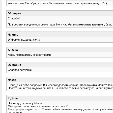
мы крестили 7 ноября, в храме было очень тепло... а по времени минут 15 :)
Эйфория
Спасибо!
По времени все длилось около часа. Но у нас были совместные крестины, было 7
Чикинс
Эйфория, поздравляю:):)
K_Yulia
Лена, поздравляем с крестинами:)
Эйфория
Спасибо девчонки!
Nastia
Юлия_К и к тебе вопросик. Вы массаж делаете сейчас, массажистка Маша? Как о
Просто наша тоже видимо ленится. На животе отлично держит,уже на вытянутых р
K_Yulia
Насть, да, делаем у Маши.
Мне нравится, но мне и сравнивать не с кем:D
Тася прогрессирует, т-т-т. Только сейчас начинает голову держать на пузе с выт
пролежишь...