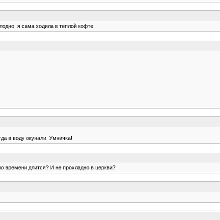
олодно. я сама ходила в теплой кофте.
да в воду окунали. Умничка!
по времени длится? И не прохладно в церкви?