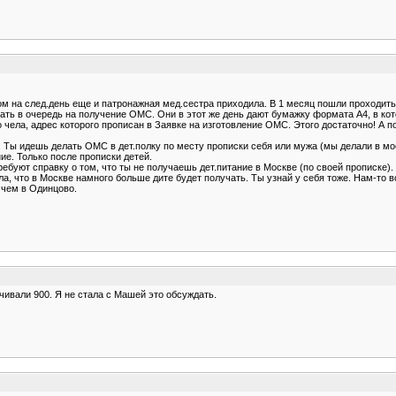
ом на след.день еще и патронажная мед.сестра приходила. В 1 месяц пошли проходить
встать в очередь на получение ОМС. Они в этот же день дают бумажку формата А4, в к
о чела, адрес которого прописан в Заявке на изготовление ОМС. Этого достаточно! А 
 Ты идешь делать ОМС в дет.полку по месту прописки себя или мужа (мы делали в мое
ие. Только после прописки детей.
требуют справку о том, что ты не получаешь дет.питание в Москве (по своей прописке
ла, что в Москве намного больше дите будет получать. Ты узнай у себя тоже. Нам-то 
 чем в Одинцово.
учивали 900. Я не стала с Машей это обсуждать.