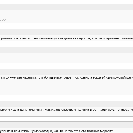
:(:(
 проминался, и ничего, нормальная,умная девочка выросла, все ты исправишь.Главное
т а моя уже две недели а то и больше все грызет постоянно а когда ей силиконовой ще
мерно час в день голопопит. Купила одноразовые пеленки и вот часик лежит в кроватке
упанием немножко. Дома холодно, как-то не хочется его голяком морозить.