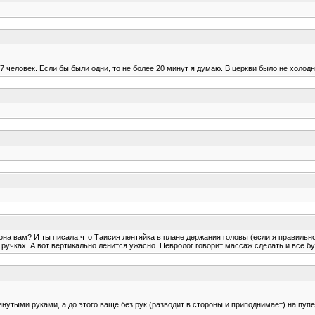
 человек. Если бы были одни, то не более 20 минут я думаю. В церкви было не холодн
на вам? И ты писала,что Таисия лентяйка в плане держания головы (если я правильно 
учках. А вот вертикально ленится ужасно. Невролог говорит массаж сделать и все бу
янутыми руками, а до этого ваще без рук (разводит в стороны и приподнимает) на пупе 