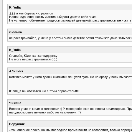
K_Yulia
:(:(:( а мы боремся с рахитом.
Наша недоношенность и активный рост дают о себе знать.
Не успевают обменные процессы за нашей девушкой, расстраиваюсь так - жуть:(
Люлька
не расстраивайся, у меня у сестры был в детстве рахит такой что даже затылок
K_Yulia
Спасибо, Юлечка, за поддержку!
Не могу не расстраиваться:(:(:(
Алинчик
Kefirinka может у него десны скачками чешутся зубы же не сразу у всех вылазя
Юлия_К вы обязательно с этим справитесь!!!!!
Чикинс
Вопрос у меня к вам о голопопии :) У меня ребенок в основном в памперсах. При
на одноразовые пеленки либо же на клеенку...)?
Верунчик
Это наверное плохо, но мы последнее время почти не голопопим, только перед к