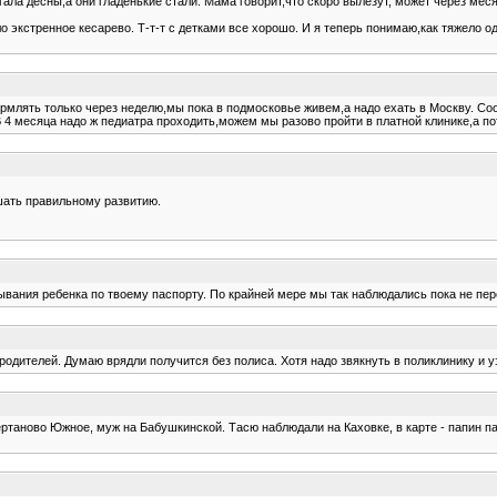
гала десны,а они гладенькие стали. Мама говорит,что скоро вылезут, может через меся
 экстренное кесарево. Т-т-т с детками все хорошо. И я теперь понимаю,как тяжело од
ормлять только через неделю,мы пока в подмосковье живем,а надо ехать в Москву. Соо
 В 4 месяца надо ж педиатра проходить,можем мы разово пройти в платной клинике,а п
ешать правильному развитию.
бывания ребенка по твоему паспорту. По крайней мере мы так наблюдались пока не пер
 родителей. Думаю врядли получится без полиса. Хотя надо звякнуть в поликлинику и у
ертаново Южное, муж на Бабушкинской. Тасю наблюдали на Каховке, в карте - папин па