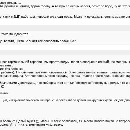
рот головы....
 руками и ногами, держа голову. А то муж ее очень жалеет, возит по воде, ну че это за
ками с ДЦП работала, неврологию видит сразу. Может и не сказать, если мама не спр
 тоже понадобится...
е. Кстати, никто не знает как обновлять вложение?
 без гормональной терапии. Мы просто подумывали о свадьбе в ближайшие месяцы, вс
еременны.
ла как бабочка.
ебенка). Ну, очччень там мне понравилось. Врач очень внимательная, трепетно относ
ск.раз заходила. Вот, чесссно, можно сказать, что она - фанат своего дела! Шов мне 
Врачи сами удивлялись, что мой организм вот так "позволяет" потянуть с родами (я и 
)))
какал.
-ции, и в диагностическом центре УЗИ показывало довольно крупных детишек для двой
 бронхит. Целый букет ))) Малыши тоже болявкали, т.к. моего молока почти не потребл
орала. А тут - нате, иммунитет упал резко.