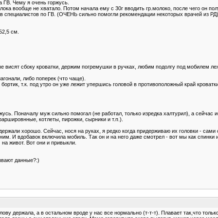
а ГВ. Чему я очень горжусь.
ка вообще не хватало. Потом начала ему с 30г вводить гр.молоко, после чего он пол
в специалистов по ГВ. (ОЧЕНЬ сильно помогли рекомендации некоторых врачей из РД).
52,5 см.
рые висят сбоку кроватки, держим погремушки в ручках, любим подолгу под мобилем ле
агонали, либо поперек (что чаще).
бортик, т.к. под утро он уже лежит упершись головой в противоположный край кроватки
ожусь. Поначалу муж сильно помогал (не работал, только изредка халтурил), а сейчас 
аршировнные, котлеты, пирожки, сырники и т.п.).
 держали хорошо. Сейчас, нося на руках, я редко когда придерживаю их головки - са
им. И вдобавок включила мобиль. Так он и на него даже смотрел - вот мы как спинки и
на живот. Вот они и привыкли.
дывают данные?:)
ову держала, а в остальном вроде у нас все нормально (т-т-т). Плавает так,что тольк