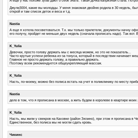
А еще у нас похоже зубы дают о себе знать. Такая дочка капризная стала. Потро
Джули3004, какие вы молодцы. У меня знакомая двойню родила в 30 недель, было
открой и там список деток и веса и т.д.
Nastia
А еще я хотела посоветоваться. Т.к. мы только прилетели, документы начну оф
его получу, пройдет не меньше двух недель (сначала прописать надо). Так вот.
K_Yulia
Девочки, просто голову держать мы с месяца можем, но это не показатель...
Часто крутые успехи ребенка из-за тонуса, который в последствии начинает м
Главное не просто держать голову, а правильно держать.
Поэтому всем рекомендуется общеукрепляющий массаж.
K_Yulia
Насть, по-моему, можно без полиса встать на учет в поликлинику по месту при
Nastia
дело в том, что я прописана в москве, а жить будем в королеве в квартире моих
K_Yulia
Насть, мы жили у свекров на Каховке (район Зюзино), при этом я прописана в Ч
Единственное, без полиса мы не могли сдать кровь.
Чикинс