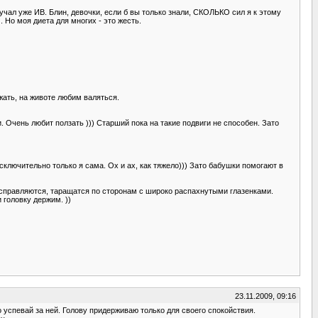
учал уже ИВ. Блин, девочки, если б вы только знали, СКОЛЬКО сил я к этому
 Но моя диета для многих - это жесть.
жать, на животе любим валяться.
. Очень любит ползать ))) Старший пока на такие подвиги не способен. Зато
исключительно только я сама. Ох и ах, как тяжело))) Зато бабушки помогают в
ми справляются, таращатся по сторонам с широко распахнутыми глазенками.
 головку держим. ))
23.11.2009, 09:16
о успевай за ней. Голову придерживаю только для своего спокойствия.