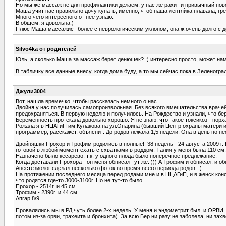
Но мы же массаж не для профилактики делаем, у нас же рахит и привычный пово
Маша учит нас правильно дочу купать, именно, чтоб наша лентяйка плавала, гребя
Много чего интересного от нее узнаю.
В общем, я довольна:)
Плюс Маша массажист более с неврологическим уклоном, она ж очень долго с дет
Silvo4ka от родителей
Юль, а сколько Маша за массаж берет денюшек? :) интересно просто, может нам
В табличку все данные внесу, когда дома буду, а то мы сейчас пока в Зеленоград
Джули3004
Вот, нашла времечко, чтобы рассказать немного о нас.
Двойня у нас получилась самопроизвольная. Без всякого вмешательства врачей,
предохраняться. В первую неделю и получилось. На Рождество и узнали, что б
Беременность протекала довольно хорошо. Я не знаю, что такое токсикоз - порха
Рожала я в НЦАГиП им.Кулакова на ул.Опарина (бывший Центр охраны матери и р
программер, расскажет, объяснит. До родов лежала 1,5 недели. Она в день по не
Двойняшки Прохор и Трофим родились в полные!! 38 недель - 24 августа 2009 г. 
готовой в любой момент ехать с схватками в роддом. Талия у меня была 110 см. 
Назначено было кесарево, т.к. у одного плода было поперечное предлежание.
Когда доставали Прохора - он меня обписал тут же. ))) А Трофим и обписал, и об
Анестезиолог сделал несколько фоток во время всего периода родов. ;)
На протяжении последнего месяца перед родами мне и в НЦАГиП, и в женск.конс
что родятся где-то 3000-3100г. Но не тут-то было.
Прохор - 2514г. и 45 см.
Трофим - 2390г. и 44 см.
Апгар 8/9
Провалялись мы в РД чуть более 2-х недель. У меня и эндометрит был, и ОРВИ, и
потом из-за орви, трахеита и бронхита). За всю Бер ни разу не заболела, ни захв