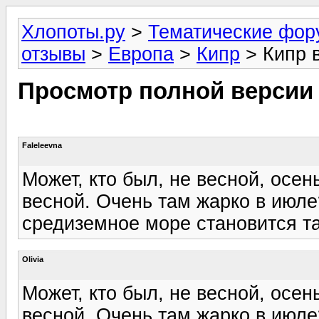
Хлопоты.ру
>
Тематические фо
отзывы
>
Европа
>
Кипр
> Кипр 
Просмотр полной версии
Faleleevna
Может, кто был, не весной, осе
весной. Очень там жарко в июл
средиземное море становится та
Olivia
Может, кто был, не весной, осе
весной. Очень там жарко в июл