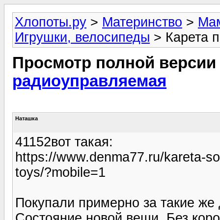
Хлопоты.ру
>
Материнство
>
Мам
Игрушки, велосипеды
> Карета 
Просмотр полной версии
радиоуправляемая
Наташка
41152вот такая:
https://www.denma77.ru/kareta-sof
toys/?mobile=1
Покупали примерно за такие же д
Состояние новой вещи. Без коро