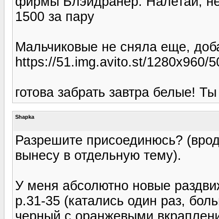
фирмы Блэйдранер. Налетай, не 
1500 за пару
Мальчиковые не сняла еще, доб
https://51.img.avito.st/1280x960/
готова забрать завтра белые! Ты
Shapka
Разрешите присоединюсь? (вроде
вынесу в отдельную тему).
У меня абсолютно новые раздви
р.31-35 (катались один раз, бол
черный с оранжевыми вкрапления