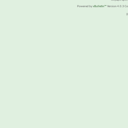
Powered by
vBulletin™
Version 4.0.3 Cop
(