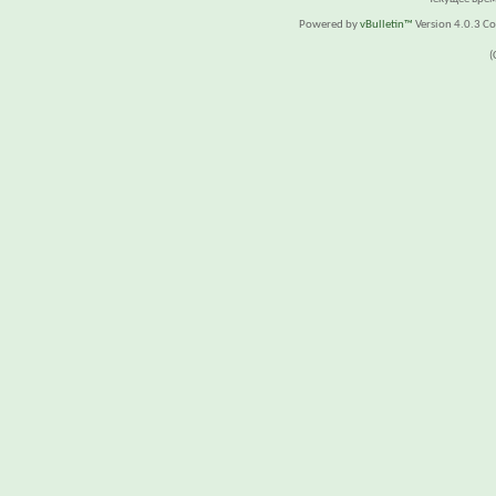
Powered by
vBulletin™
Version 4.0.3 Cop
(