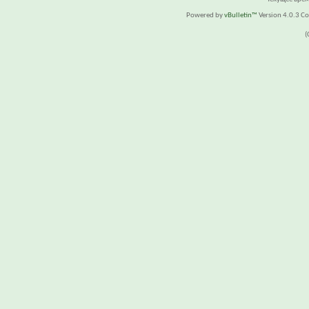
Powered by
vBulletin™
Version 4.0.3 Cop
(