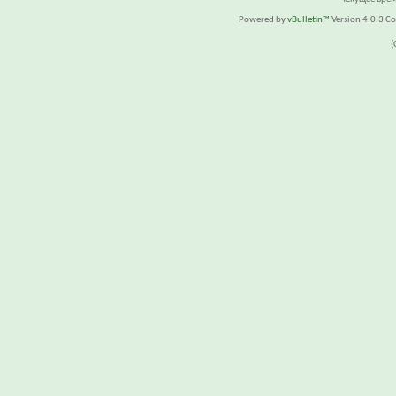
Powered by
vBulletin™
Version 4.0.3 Cop
(