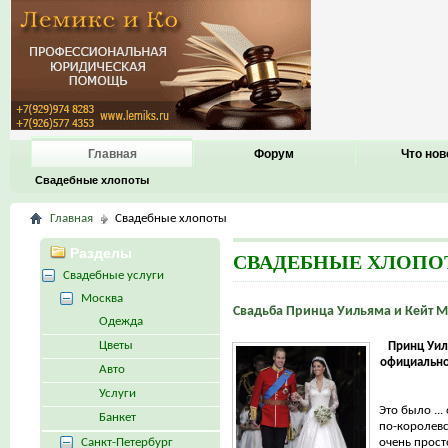
Главная
Форум
Что нов
Свадебные хлопоты
Главная
Свадебные хлопоты
Разделы
СВАДЕБНЫЕ ХЛОП
Свадебные услуги
Москва
Свадьба Принца Уильяма и Кейт 
Одежда
Цветы
Принц Уил
официально
Авто
Услуги
Это было ...
Банкет
по-королевс
Санкт-Петербург
очень просто