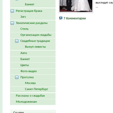
выглядят св
Банкет
...
Регистрация брака
Загс
7 Комментарии
Тематические разделы
Стиль
Организация свадьбы
Свадебные традиции
Выкуп невесты
Авто
Банкет
Цветы
Фото-видео
Прогулка
Москва
Санкт-Петербург
Рассказы о свадьбах
Молодоженам
Ссылки