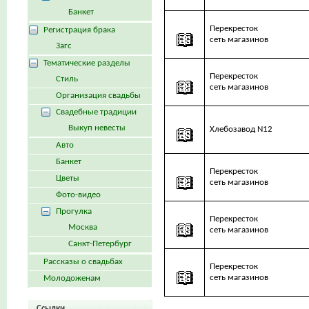
Банкет
Перекресток
Регистрация брака
сеть магазинов
Загс
Тематические разделы
Перекресток
Стиль
сеть магазинов
Организация свадьбы
Свадебные традиции
Выкуп невесты
Хлебозавод N12
Авто
Банкет
Перекресток
Цветы
сеть магазинов
Фото-видео
Прогулка
Перекресток
Москва
сеть магазинов
Санкт-Петербург
Рассказы о свадьбах
Перекресток
сеть магазинов
Молодоженам
Ссылки