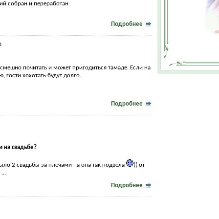
ий собран и переработан
Подробнее
е
смешно почитать и может пригодиться тамаде. Если на
ю, гости хохотать будут долго.
Подробнее
и на свадьбе?
было 2 свадьбы за плечами - а она так подвела
(( от
...
Подробнее