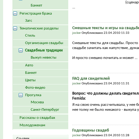
(сценар
Банкет
...
Регистрация брака
Загс
Смешные тексты и игры на свадьб
Тематические разделы
jocker
Опубликовано 23.04.2010 11:33
Стиль
Организация свадьбы
Смешные тексты для свадьбы. Просто 
свадьбе зачитать как напутствие, дума
Свадебные традиции
Выкуп невесты
И просто смешно почитать и может ...
Авто
Банкет
FAQ для свидетелей
Цветы
jocker
Опубликовано 23.04.2010 11:31
Фото-видео
Вопрос: что должны делать свидетел
Прогулка
Femida:
Москва
Я на свою очень рассчитывала, у нее 
Санкт-Петербург
нее толку не было никакого - выкупа у 
Рассказы о свадьбах
Молодоженам
Годовщины свадеб
jocker
Опубликовано 23.04.2010 11:28
Ссылки