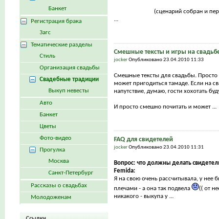
Банкет
(сценарий собран и пе
...
Регистрация брака
Загс
Тематические разделы
Смешные тексты и игры на свадьб
Стиль
jocker
Опубликовано 23.04.2010 11:33
Организация свадьбы
Смешные тексты для свадьбы. Просто
Свадебные традиции
может пригодиться тамаде. Если на св
Выкуп невесты
напутствие, думаю, гости хохотать буд
Авто
И просто смешно почитать и может ...
Банкет
Цветы
Фото-видео
FAQ для свидетелей
jocker
Опубликовано 23.04.2010 11:31
Прогулка
Москва
Вопрос: что должны делать свидетел
Femida:
Санкт-Петербург
Я на свою очень рассчитывала, у нее 
Рассказы о свадьбах
плечами - а она так подвела
(( от н
никакого - выкупа у ...
Молодоженам
Ссылки