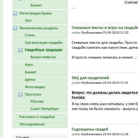
(сценар
Банкет
...
Регистрация брака
Загс
Смешные тексты и игры на свадьб
Тематические разделы
jocker
Опубликовано 23.04.2010 11:33
Стиль
Организация свадьбы
Смешные тексты для свадьбы. Просто 
свадьбе зачитать как напутствие, дума
Свадебные традиции
Выкуп невесты
И просто смешно почитать и может ...
Авто
Банкет
FAQ для свидетелей
Цветы
jocker
Опубликовано 23.04.2010 11:31
Фото-видео
Вопрос: что должны делать свидетел
Прогулка
Femida:
Москва
Я на свою очень рассчитывала, у нее 
Санкт-Петербург
нее толку не было никакого - выкупа у 
Рассказы о свадьбах
Молодоженам
Годовщины свадеб
jocker
Опубликовано 23.04.2010 11:28
Ссылки