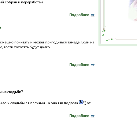
ий собран и переработан
Подробнее
е
смешно почитать и может пригодиться тамаде. Если на
ю, гости хохотать будут долго.
Подробнее
и на свадьбе?
было 2 свадьбы за плечами - а она так подвела
(( от
...
Подробнее