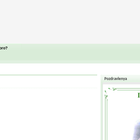
ого?
Pozdravlenya