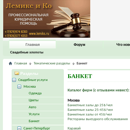
Главная
Форум
Что нов
Свадебные хлопоты
Главная
Тематические разделы
Банкет
Разделы
БАНКЕТ
Свадебные услуги
Москва
Каталог фирм (с отзывами невест):
Одежда
Цветы
Москва
Банкетные залы до 25$/чел
Авто
Банкетные залы 25-45$/чел
Услуги
Банкетные залы от 45$/чел
Рестораны выездного обслуживания
Банкет
Санкт-Петербург
Каравай