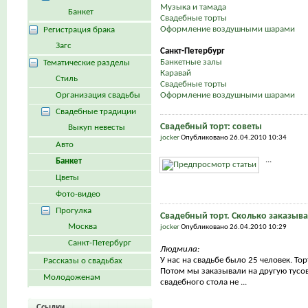
Музыка и тамада
Банкет
Свадебные торты
Оформление воздушными шарами
Регистрация брака
Загс
Санкт-Петербург
Банкетные залы
Тематические разделы
Каравай
Стиль
Свадебные торты
Организация свадьбы
Оформление воздушными шарами
Свадебные традиции
Свадебный торт: советы
Выкуп невесты
jocker
Опубликовано 26.04.2010 10:34
Авто
...
Банкет
Цветы
Фото-видео
Прогулка
Свадебный торт. Сколько заказыва
Москва
jocker
Опубликовано 26.04.2010 10:29
Санкт-Петербург
Людмила:
У нас на свадьбе было 25 человек. То
Рассказы о свадьбах
Потом мы заказывали на другую тусовк
Молодоженам
свадебного стола не ...
Ссылки