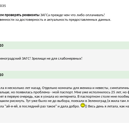
0035
м проверять реквизиты
ЗАГСа прежде чем что либо оплачивать!
свенности за достоверность и актуальность предоставленных данных.
10
еленоградский ЗАГС! Зрелище не для слабонервных!
10
ла я несколько лет назад. Отдельно комнаты для жениха и невесты, симпатичны
альше, но появилась проблема - мой паспорт. Мне уже исполнилось 25 лет, но ф
рят в первую очередь, как я узнала из интернета. В паспортном столе мне пообе
решили рискнуть. Тут уже было не до выбора, поехали в Зеленоград (я жила там л
ла "ай-я-яй, в последний раз такое" и дала добро.
)) Весь день я летала, как