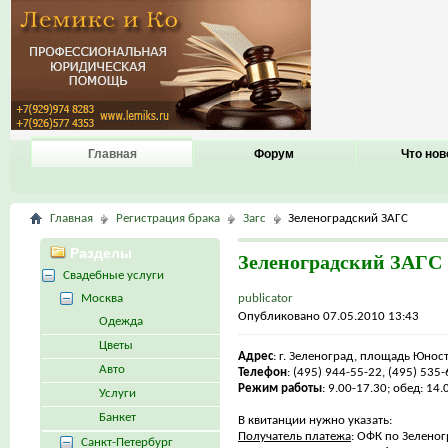
Главная
Форум
Что нов
Главная
Регистрация брака
Загс
Зеленоградский ЗАГС
Разделы
Зеленоградский ЗАГС
Свадебные услуги
Москва
publicator
Опубликовано 07.05.2010 13:43
Одежда
Цветы
Адрес
: г. Зеленоград, площадь Юност
Авто
Телефон
: (495) 944-55-22, (495) 535
Режим работы
: 9.00-17.30; обед: 14
Услуги
Банкет
В квитанции нужно указать:
Получатель платежа
: ОФК по Зелено
Санкт-Петербург