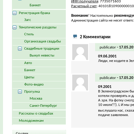
ИНН получателя
: 7735071603
Банкет
Расчетный счет
: 4010181090000001
Регистрация брака
Внимание
! Настоятельно
рекомендуе
Загс
Администрация сайта не несет ответ
Тематические разделы
Стиль
2 Комментарии
Организация свадьбы
publicator
-
17.05.20
Свадебные традиции
Выкуп невесты
09.06.2001
Люди, не ходите в З
Авто
Банкет
Цветы
publicator
-
17.05.20
Фото-видео
09.2001
В Зеленоградском бы
Прогулка
хотели проверять и д
Москва
А зря. На фотку смот
10 июля!!!). L И мы 
Санкт-Петербург
выслушала нас, сказа
Рассказы о свадьбах
подаче заявления.
Молодоженам
Ссылки