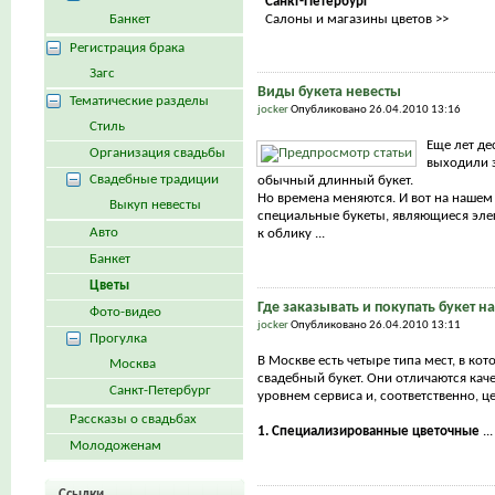
Санкт-Петербург
Банкет
Салоны и магазины цветов >>
Регистрация брака
Загс
Виды букета невесты
Тематические разделы
jocker
Опубликовано 26.04.2010 13:16
Стиль
Еще лет де
Организация свадьбы
выходили з
Свадебные традиции
обычный длинный букет.
Но времена меняются. И вот на нашем
Выкуп невесты
специальные букеты, являющиеся эл
Авто
к облику ...
Банкет
Цветы
Где заказывать и покупать букет н
Фото-видео
jocker
Опубликовано 26.04.2010 13:11
Прогулка
В Москве есть четыре типа мест, в ко
Москва
свадебный букет. Они отличаются каче
Санкт-Петербург
уровнем сервиса и, соответственно, ц
Рассказы о свадьбах
1. Специализированные цветочные
...
Молодоженам
Ссылки