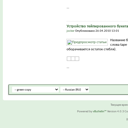
...
Устройство тейпированного букет
jocker
Опубликовано 26.04.2010 13:01
Название б
слова tape 
оборачивается остаток стебля).
...
Текущее вре
Powered by
vBulletin™
Version 4.0.3 Cop
(