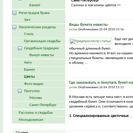
Санкт-Петербург
Банкет
Салоны и магазины цветов >>
Регистрация брака
Загс
Виды букета невесты
Тематические разделы
jocker
Опубликовано 26.04.2010 13:16
Стиль
Еще лет де
Организация свадьбы
выходили з
Свадебные традиции
обычный длинный букет.
Но времена меняются. И вот на нашем
Выкуп невесты
специальные букеты, являющиеся эл
Авто
к облику ...
Банкет
Цветы
Где заказывать и покупать букет н
Фото-видео
jocker
Опубликовано 26.04.2010 13:11
Прогулка
В Москве есть четыре типа мест, в ко
Москва
свадебный букет. Они отличаются каче
Санкт-Петербург
уровнем сервиса и, соответственно, ц
Рассказы о свадьбах
1. Специализированные цветочные
...
Молодоженам
Ссылки