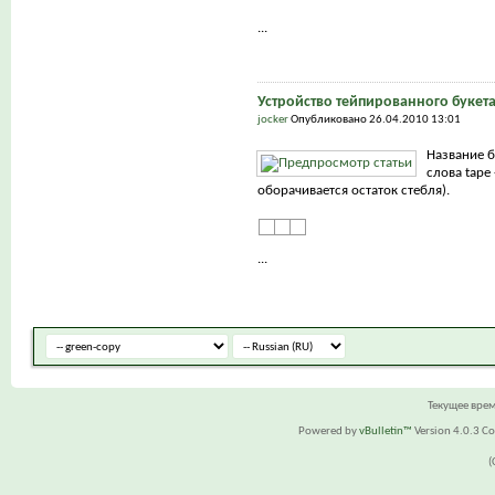
...
Устройство тейпированного букет
jocker
Опубликовано 26.04.2010 13:01
Название б
слова tape 
оборачивается остаток стебля).
...
Текущее вре
Powered by
vBulletin™
Version 4.0.3 Cop
(