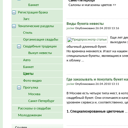
Санкт-Петербург
Банкет
Салоны и магазины цветов >>
Регистрация брака
Загс
Виды букета невесты
Тематические разделы
jocker
Опубликовано 26.04.2010 13:16
Стиль
Еще лет де
Организация свадьбы
выходили з
Свадебные традиции
обычный длинный букет.
Но времена меняются. И вот на нашем
Выкуп невесты
специальные букеты, являющиеся эл
Авто
к облику ...
Банкет
Цветы
Где заказывать и покупать букет н
Фото-видео
jocker
Опубликовано 26.04.2010 13:11
Прогулка
В Москве есть четыре типа мест, в ко
Москва
свадебный букет. Они отличаются каче
Санкт-Петербург
уровнем сервиса и, соответственно, ц
Рассказы о свадьбах
1. Специализированные цветочные
...
Молодоженам
Ссылки