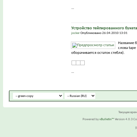
...
Устройство тейпированного букет
jocker
Опубликовано 26.04.2010 13:01
Название б
слова tape 
оборачивается остаток стебля).
...
Текущее вре
Powered by
vBulletin™
Version 4.0.3 Cop
(