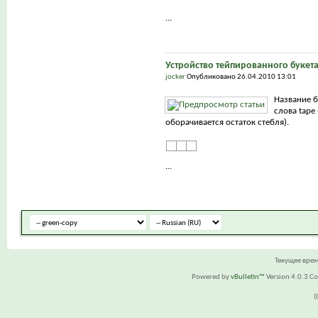
...
Устройство тейпированного букет
jocker
Опубликовано 26.04.2010 13:01
Название б
слова tape 
оборачивается остаток стебля).
...
Текущее вре
Powered by
vBulletin™
Version 4.0.3 Cop
(