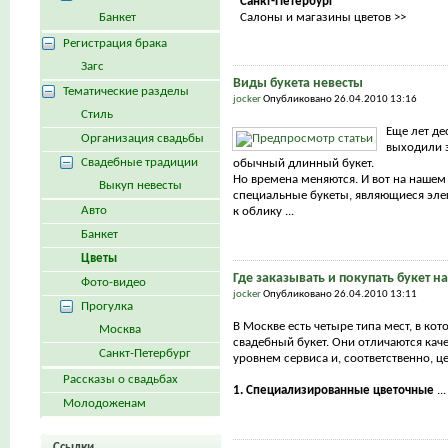
Санкт-Петербург
Банкет
Салоны и магазины цветов >>
Регистрация брака
Загс
Виды букета невесты
Тематические разделы
jocker
Опубликовано 26.04.2010 13:16
Стиль
Еще лет де
Организация свадьбы
выходили з
Свадебные традиции
обычный длинный букет.
Но времена меняются. И вот на нашем
Выкуп невесты
специальные букеты, являющиеся эл
Авто
к облику ...
Банкет
Цветы
Где заказывать и покупать букет н
Фото-видео
jocker
Опубликовано 26.04.2010 13:11
Прогулка
В Москве есть четыре типа мест, в ко
Москва
свадебный букет. Они отличаются каче
Санкт-Петербург
уровнем сервиса и, соответственно, ц
Рассказы о свадьбах
1. Специализированные цветочные
...
Молодоженам
Ссылки