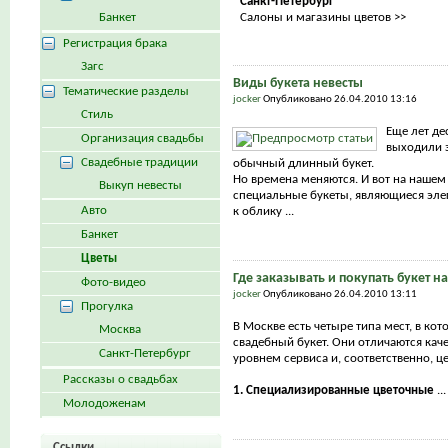
Санкт-Петербург
Банкет
Салоны и магазины цветов >>
Регистрация брака
Загс
Виды букета невесты
Тематические разделы
jocker
Опубликовано 26.04.2010 13:16
Стиль
Еще лет де
Организация свадьбы
выходили з
Свадебные традиции
обычный длинный букет.
Но времена меняются. И вот на нашем
Выкуп невесты
специальные букеты, являющиеся эл
Авто
к облику ...
Банкет
Цветы
Где заказывать и покупать букет н
Фото-видео
jocker
Опубликовано 26.04.2010 13:11
Прогулка
В Москве есть четыре типа мест, в ко
Москва
свадебный букет. Они отличаются каче
Санкт-Петербург
уровнем сервиса и, соответственно, ц
Рассказы о свадьбах
1. Специализированные цветочные
...
Молодоженам
Ссылки