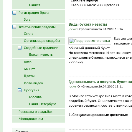
Санкт-Петербург
Банкет
Салоны и магазины цветов >>
Регистрация брака
Загс
Виды букета невесты
Тематические разделы
jocker
Опубликовано 26.04.2010 13:16
Стиль
Еще лет де
Организация свадьбы
выходили з
Свадебные традиции
обычный длинный букет.
Но времена меняются. И вот на нашем
Выкуп невесты
специальные букеты, являющиеся эл
Авто
к облику ...
Банкет
Цветы
Где заказывать и покупать букет н
Фото-видео
jocker
Опубликовано 26.04.2010 13:11
Прогулка
В Москве есть четыре типа мест, в ко
Москва
свадебный букет. Они отличаются каче
Санкт-Петербург
уровнем сервиса и, соответственно, ц
Рассказы о свадьбах
1. Специализированные цветочные
...
Молодоженам
Ссылки