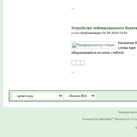
...
Устройство тейпированного букет
jocker
Опубликовано 26.04.2010 13:01
Название б
слова tape 
оборачивается остаток стебля).
...
Текущее вре
Powered by
vBulletin™
Version 4.0.3 Cop
(