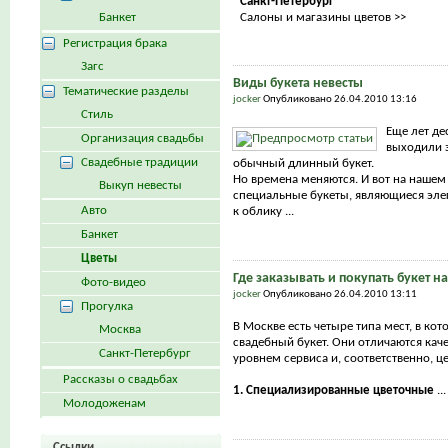
Санкт-Петербург
Банкет
Салоны и магазины цветов >>
Регистрация брака
Загс
Виды букета невесты
Тематические разделы
jocker
Опубликовано 26.04.2010 13:16
Стиль
Еще лет де
Организация свадьбы
выходили з
Свадебные традиции
обычный длинный букет.
Но времена меняются. И вот на нашем
Выкуп невесты
специальные букеты, являющиеся эл
Авто
к облику ...
Банкет
Цветы
Где заказывать и покупать букет н
Фото-видео
jocker
Опубликовано 26.04.2010 13:11
Прогулка
В Москве есть четыре типа мест, в ко
Москва
свадебный букет. Они отличаются каче
Санкт-Петербург
уровнем сервиса и, соответственно, ц
Рассказы о свадьбах
1. Специализированные цветочные
...
Молодоженам
Ссылки