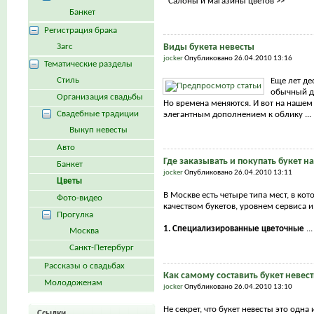
Салоны и магазины цветов >>
Банкет
Регистрация брака
Загс
Виды букета невесты
jocker
Опубликовано 26.04.2010 13:16
Тематические разделы
Стиль
Еще лет де
обычный д
Организация свадьбы
Но времена меняются. И вот на наше
Свадебные традиции
элегантным дополнением к облику ...
Выкуп невесты
Авто
Где заказывать и покупать букет н
Банкет
jocker
Опубликовано 26.04.2010 13:11
Цветы
В Москве есть четыре типа мест, в ко
Фото-видео
качеством букетов, уровнем сервиса и
Прогулка
1. Специализированные цветочные
...
Москва
Санкт-Петербург
Рассказы о свадьбах
Как самому составить букет невес
Молодоженам
jocker
Опубликовано 26.04.2010 13:10
Не секрет, что букет невесты это одна
Ссылки