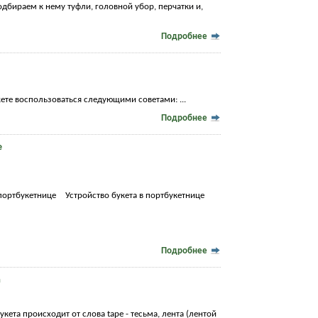
дбираем к нему туфли, головной убор, перчатки и,
Подробнее
ете воспользоваться следующими советами: ...
Подробнее
е
 портбукетнице
Устройство букета в портбукетнице
Подробнее
а
укета происходит от слова tape - тесьма, лента (лентой