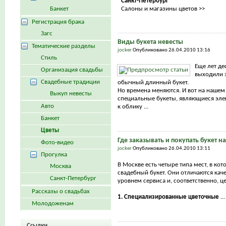
Санкт-Петербург
Банкет
Салоны и магазины цветов >>
Регистрация брака
Загс
Виды букета невесты
Тематические разделы
jocker
Опубликовано 26.04.2010 13:16
Стиль
Еще лет де
Организация свадьбы
выходили з
Свадебные традиции
обычный длинный букет.
Но времена меняются. И вот на нашем
Выкуп невесты
специальные букеты, являющиеся эл
Авто
к облику ...
Банкет
Цветы
Где заказывать и покупать букет н
Фото-видео
jocker
Опубликовано 26.04.2010 13:11
Прогулка
В Москве есть четыре типа мест, в ко
Москва
свадебный букет. Они отличаются каче
Санкт-Петербург
уровнем сервиса и, соответственно, ц
Рассказы о свадьбах
1. Специализированные цветочные
...
Молодоженам
Ссылки