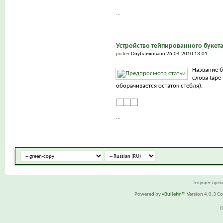
...
Устройство тейпированного букет
jocker
Опубликовано 26.04.2010 13:01
Название б
слова tape 
оборачивается остаток стебля).
...
Текущее вре
Powered by
vBulletin™
Version 4.0.3 Cop
(