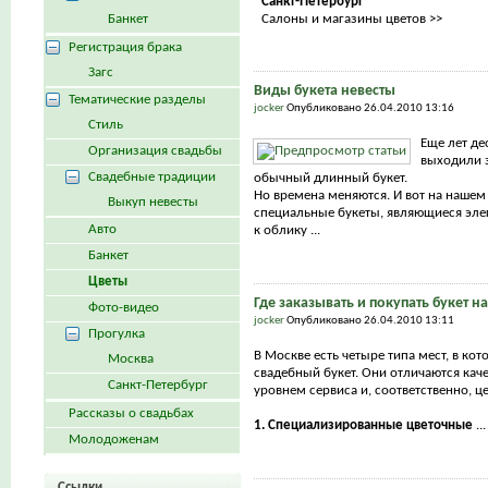
Санкт-Петербург
Банкет
Салоны и магазины цветов >>
Регистрация брака
Загс
Виды букета невесты
Тематические разделы
jocker
Опубликовано 26.04.2010 13:16
Стиль
Еще лет де
Организация свадьбы
выходили з
Свадебные традиции
обычный длинный букет.
Но времена меняются. И вот на нашем
Выкуп невесты
специальные букеты, являющиеся эл
Авто
к облику ...
Банкет
Цветы
Где заказывать и покупать букет н
Фото-видео
jocker
Опубликовано 26.04.2010 13:11
Прогулка
В Москве есть четыре типа мест, в ко
Москва
свадебный букет. Они отличаются каче
Санкт-Петербург
уровнем сервиса и, соответственно, ц
Рассказы о свадьбах
1. Специализированные цветочные
...
Молодоженам
Ссылки