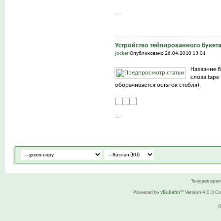
...
Устройство тейпированного букет
jocker
Опубликовано 26.04.2010 13:01
Название б
слова tape 
оборачивается остаток стебля).
...
Текущее вре
Powered by
vBulletin™
Version 4.0.3 Cop
(