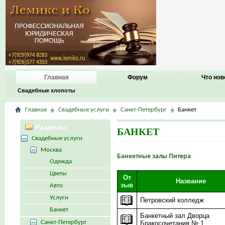
Главная
Форум
Что нов
Свадебные хлопоты
Главная
Свадебные услуги
Санкт-Петербург
Банкет
Разделы
БАНКЕТ
Свадебные услуги
Москва
Банкетные залы Питера
Одежда
Цветы
От
Название
зыв
Авто
Услуги
Петровский колледж
Банкет
Банкетный зал Дворца
Санкт-Петербург
Бракосочетания № 1