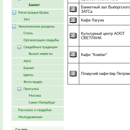
Банкет
Банкетный зал Выборгског
ЗАГСа
Регистрация брака
Загс
Кафе Лагуна
Тематические разделы
Стиль
Культурный центр АООТ
СВЕТЛАНА
Организация свадьбы
Свадебные традиции
Выкуп невесты
Кафе "Комбат"
Авто
Банкет
Плавучий кафе-бар Петров
Цветы
Фото-видео
Прогулка
Москва
Санкт-Петербург
Рассказы о свадьбах
Молодоженам
Ссылки