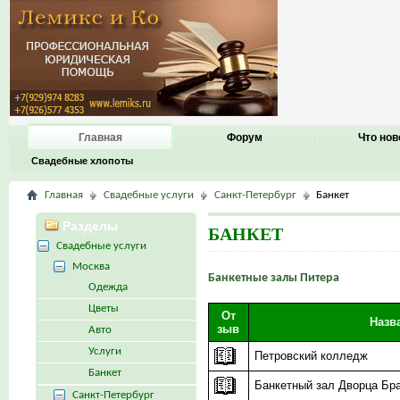
Главная
Форум
Что нов
Свадебные хлопоты
Главная
Свадебные услуги
Санкт-Петербург
Банкет
Разделы
БАНКЕТ
Свадебные услуги
Москва
Банкетные залы Питера
Одежда
Цветы
От
Назв
зыв
Авто
Услуги
Петровский колледж
Банкет
Банкетный зал Дворца Бр
Санкт-Петербург