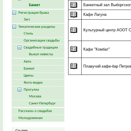
Банкетный зал Выборгско
Банкет
Регистрация брака
Кафе Лагуна
Загс
Тематические разделы
Культурный центр АООТ
Стиль
Организация свадьбы
Свадебные традиции
Кафе "Комбат"
Выкуп невесты
Авто
Плавучий кафе-бар Петро
Банкет
Цветы
Фото-видео
Прогулка
Москва
Санкт-Петербург
Рассказы о свадьбах
Молодоженам
Ссылки