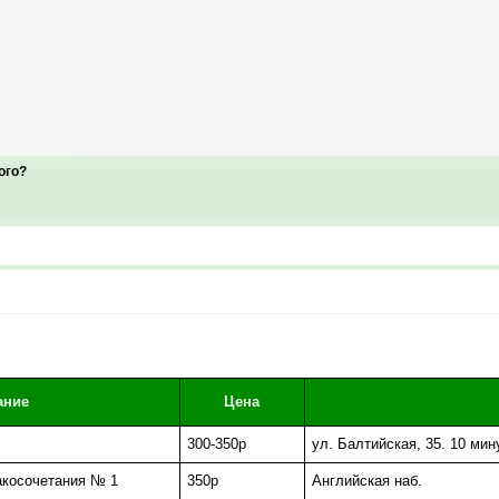
ого?
ание
Цена
300-350р
ул. Балтийская, 35. 10 ми
акосочетания № 1
350р
Английская наб.