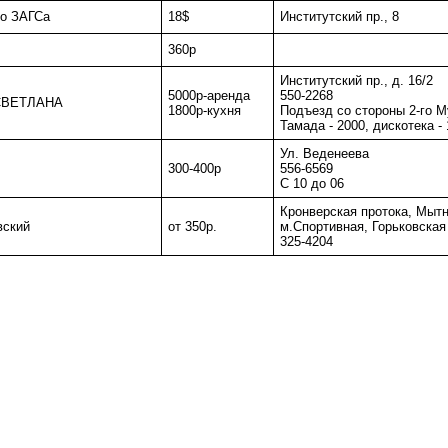
го ЗАГСа
18$
Институтский пр., 8
360р
Институтский пр., д. 16/2
5000р-аренда
550-2268
 СВЕТЛАНА
1800р-кухня
Подъезд со стороны 2-го М
Тамада - 2000, дискотека -
Ул. Веденеева
300-400р
556-6569
С 10 до 06
Кронверская протока, Мытн
вский
от 350р.
м.Спортивная, Горьковская
325-4204