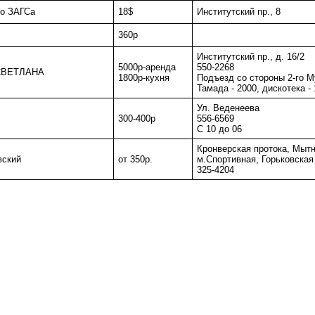
го ЗАГСа
18$
Институтский пр., 8
360р
Институтский пр., д. 16/2
5000р-аренда
550-2268
 СВЕТЛАНА
1800р-кухня
Подъезд со стороны 2-го М
Тамада - 2000, дискотека -
Ул. Веденеева
300-400р
556-6569
С 10 до 06
Кронверская протока, Мытн
вский
от 350р.
м.Спортивная, Горьковская
325-4204