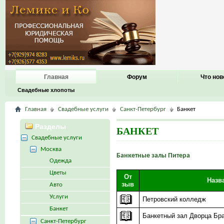
Главная
Форум
Что нов
Свадебные хлопоты
Главная
Свадебные услуги
Санкт-Петербург
Банкет
Разделы
БАНКЕТ
Свадебные услуги
Москва
Банкетные залы Питера
Одежда
Цветы
От
Назв
зыв
Авто
Услуги
Петровский колледж
Банкет
Банкетный зал Дворца Бр
Санкт-Петербург