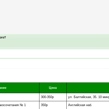
ого?
ание
Цена
300-350р
ул. Балтийская, 35. 10 ми
акосочетания № 1
350р
Английская наб.