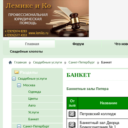
Главная
Форум
Что нов
Свадебные хлопоты
Главная
Свадебные услуги
Санкт-Петербург
Банкет
Разделы
БАНКЕТ
Свадебные услуги
Москва
Банкетные залы Питера
Одежда
Цветы
От
Название
зыв
Авто
Услуги
Петровский колледж
Банкет
Банкетный зал Дворца
Санкт-Петербург
Бракосочетания № 1