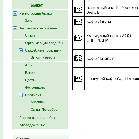
Банкет
Банкетный зал Выборгског
ЗАГСа
Регистрация брака
Загс
Кафе Лагуна
Тематические разделы
Стиль
Культурный центр АООТ
СВЕТЛАНА
Организация свадьбы
Свадебные традиции
Выкуп невесты
Кафе "Комбат"
Авто
Банкет
Плавучий кафе-бар Петров
Цветы
Фото-видео
Прогулка
Москва
Санкт-Петербург
Рассказы о свадьбах
Молодоженам
Ссылки