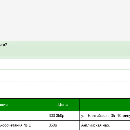
ого?
ание
Цена
300-350р
ул. Балтийская, 35. 10 ми
акосочетания № 1
350р
Английская наб.