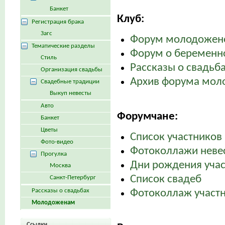
Банкет
Клуб:
Регистрация брака
Загс
Форум молодожен
Тематические разделы
Форум о беременно
Стиль
Рассказы о свадьб
Организация свадьбы
Архив форума мол
Свадебные традиции
Выкуп невесты
Авто
Форумчане:
Банкет
Цветы
Список участников 
Фото-видео
Фотоколлажи неве
Прогулка
Дни рождения уча
Москва
Список свадеб
Санкт-Петербург
Рассказы о свадьбах
Фотоколлаж участн
Молодоженам
Ссылки