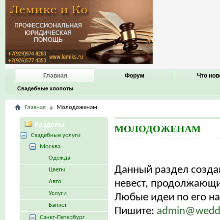
Главная
Форум
Что нов
Свадебные хлопоты
Главная
Молодоженам
Разделы
МОЛОДОЖЕНАМ
Свадебные услуги
Москва
Одежда
Данный раздел созд
Цветы
Авто
невест, продолжающих
Услуги
Любые идеи по его н
Банкет
Пишите:
admin@weddi
Санкт-Петербург