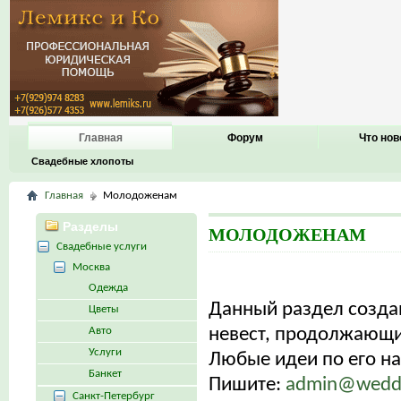
Главная
Форум
Что нов
Свадебные хлопоты
Главная
Молодоженам
Разделы
МОЛОДОЖЕНАМ
Свадебные услуги
Москва
Одежда
Данный раздел созд
Цветы
Авто
невест, продолжающих
Услуги
Любые идеи по его н
Банкет
Пишите:
admin@weddi
Санкт-Петербург