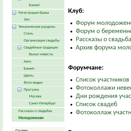
Банкет
Клуб:
Регистрация брака
Загс
Форум молодожен
Тематические разделы
Форум о беременно
Стиль
Рассказы о свадьб
Организация свадьбы
Архив форума мол
Свадебные традиции
Выкуп невесты
Авто
Форумчане:
Банкет
Цветы
Список участников 
Фото-видео
Фотоколлажи неве
Прогулка
Дни рождения уча
Москва
Список свадеб
Санкт-Петербург
Рассказы о свадьбах
Фотоколлаж участн
Молодоженам
Ссылки