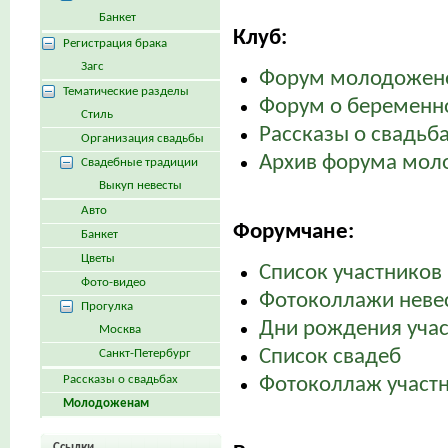
Банкет
Клуб:
Регистрация брака
Загс
Форум молодожен
Тематические разделы
Форум о беременно
Стиль
Рассказы о свадьб
Организация свадьбы
Архив форума мол
Свадебные традиции
Выкуп невесты
Авто
Форумчане:
Банкет
Цветы
Список участников 
Фото-видео
Фотоколлажи неве
Прогулка
Дни рождения уча
Москва
Список свадеб
Санкт-Петербург
Рассказы о свадьбах
Фотоколлаж участн
Молодоженам
Ссылки