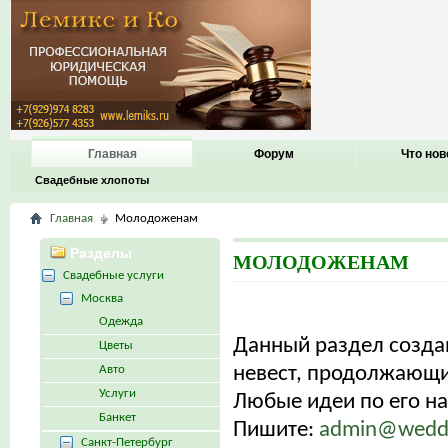
Главная
Форум
Что нов
Свадебные хлопоты
Главная
Молодоженам
Разделы
МОЛОДОЖЕНАМ
Свадебные услуги
Москва
Одежда
Данный раздел созд
Цветы
Авто
невест, продолжающих
Услуги
Любые идеи по его н
Банкет
Пишите:
admin@weddi
Санкт-Петербург