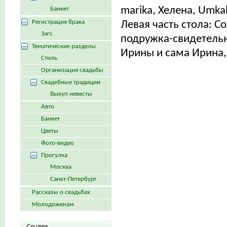
marika, Хелена, Umka
Банкет
Регистрация брака
Левая часть стола: С
Загс
подружка-свидетельн
Тематические разделы
Ирины и сама Ирина,
Стиль
Организация свадьбы
Свадебные традиции
Выкуп невесты
Авто
Банкет
Цветы
Фото-видео
Прогулка
Москва
Санкт-Петербург
Рассказы о свадьбах
Молодоженам
Ссылки