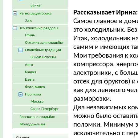
Банкет
Рассказывает Ирина:
Регистрация брака
Самое главное в дом
Загс
Тематические разделы
это холодильник. Бе
Стиль
Итак, холодильник н
Организация свадьбы
самим и имеющих так
Свадебные традиции
Мои требования к хо
Выкуп невесты
компрессора, энерго
Авто
электроники, с боль
Банкет
Цветы
отсек для фруктов) и
Фото-видео
как для ленивого чел
Прогулка
разморозки.
Москва
Два независимых комп
Санкт-Петербург
можно было оставить
Рассказы о свадьбах
поломки. Минимум эл
Молодоженам
исключительно с пер
Ссылки