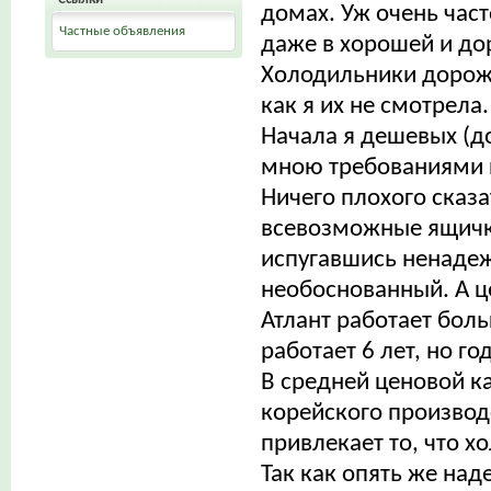
домах. Уж очень час
Частные объявления
даже в хорошей и до
Холодильники дороже 
как я их не смотрела.
Начала я дешевых (д
мною требованиями п
Ничего плохого сказа
всевозможные ящички
испугавшись ненадеж
необоснованный. А ц
Атлант работает бол
работает 6 лет, но г
В средней ценовой к
корейского производс
привлекает то, что х
Так как опять же над