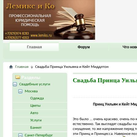
Главная
Форум
Что нов
Главная
Свадьба Принца Уильяма и Кейт Миддлтон
Разделы
Свадьба Принца Уиль
Свадебные услуги
Москва
Одежда
Принц Уильям и Кейт Ми
Цветы
Авто
Это было ... очень красиво, очень по
Услуги
естественно. Так выглядят свадьбы н
Банкет
смущение, то же напряжение перед те
эти Принц и Принцесса. Наверное поэ
Санкт-Петербург