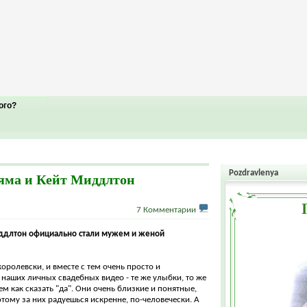
ого?
Pozdravlenya
яма и Кейт Миддлтон
7 Комментарии
ддлтон официально стали мужем и женой
-королевски, и вместе с тем очень просто и
а наших личных свадебных видео - те же улыбки, то же
м как сказать "да". Они очень близкие и понятные,
тому за них радуешься искренне, по-человечески. А