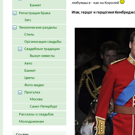
любуешься - как на Королей
Банкет
Итак, герцог и герцогиня Кембриджс
Регистрация брака
Загс
Тематические разделы
Стиль
Организация свадьбы
Свадебные традиции
Выкуп невесты
Авто
Банкет
Цветы
Фото-видео
Прогулка
Москва
Санкт-Петербург
Рассказы о свадьбах
Молодоженам
Ссылки