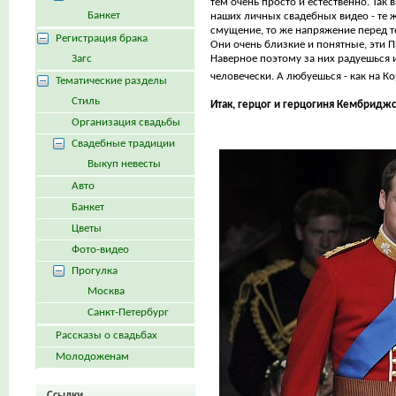
тем очень просто и естественно. Так 
Банкет
наших личных свадебных видео - те ж
смущение, то же напряжение перед те
Регистрация брака
Они очень близкие и понятные, эти 
Загс
Наверное поэтому за них радуешься и
человечески. А любуешься - как на К
Тематические разделы
Стиль
Итак, герцог и герцогиня Кембриджс
Организация свадьбы
Свадебные традиции
Выкуп невесты
Авто
Банкет
Цветы
Фото-видео
Прогулка
Москва
Санкт-Петербург
Рассказы о свадьбах
Молодоженам
Ссылки