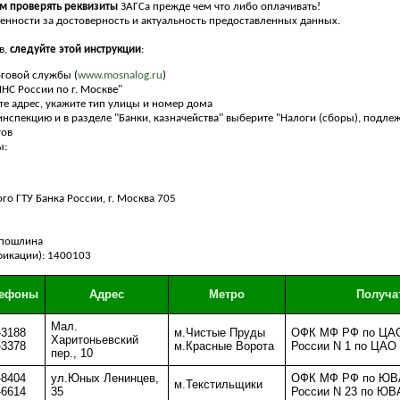
м проверять реквизиты
ЗАГСа прежде чем что либо оплачивать!
венности за достоверность и актуальность предоставленных данных.
в,
следуйте этой инструкции
:
оговой службы (
www.mosnalog.ru
)
НС России по г. Москве"
те адрес, укажите тип улицы и номер дома
нспекцию и в разделе "Банки, казначейства" выберите "Налоги (сборы), подл
тов
ы:
го ГТУ Банка России, г. Москва 705
 пошлина
фикации): 1400103
лефоны
Адрес
Метро
Получа
Мал.
-3188
м.Чистые Пруды
ОФК МФ РФ по ЦАО
Харитоньевский
-3378
м.Красные Ворота
России N 1 по ЦАО 
пер., 10
-8404
ул.Юных Ленинцев,
ОФК МФ РФ по ЮВА
м.Текстильщики
-6614
35
России N 23 по ЮВ