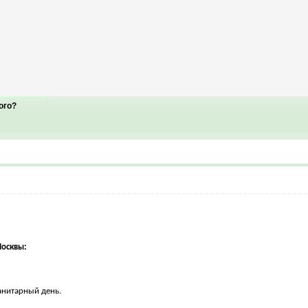
ого?
осквы:
анитарный день.