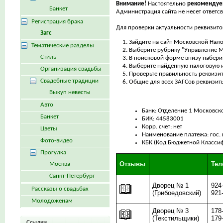
Внимание!
Настоятельно
рекомендуе
Банкет
Администрация сайта не несет ответс
Регистрация брака
Для проверки актуальности реквизито
Загс
Зайдите на сайт Московской Нал
Тематические разделы
Выберите рубрику "Управление М
Стиль
В поисковой форме внизу набери
Выберите найденную налоговую и
Организация свадьбы
Проверьте правильность реквизи
Свадебные традиции
Общие для всех ЗАГСов реквизит
Выкуп невесты
Авто
Банк: Отделение 1 Московско
Банкет
БИК: 44583001
Корр. счет: нет
Цветы
Наименование платежа: гос.
Фото-видео
КБК (Код Бюджетной Класси
Прогулка
Отзывы
Те
Москва
Санкт-Петербург
Дворец № 1
924
Рассказы о свадьбах
(Грибоедовский)
921
Молодоженам
Дворец № 3
178
(Текстильщики)
179
Ссылки