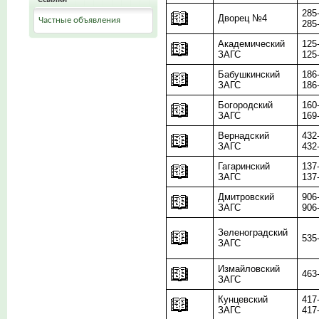
285
Дворец №4
Частные объявления
285
Академический
125
ЗАГС
125
Бабушкинский
186
ЗАГС
186
Богородский
160
ЗАГС
169
Вернадский
432
ЗАГС
432
Гагаринский
137
ЗАГС
137
Дмитровский
906
ЗАГС
906
Зеленоградский
535
ЗАГС
Измайловский
463
ЗАГС
Кунцевский
417
ЗАГС
417