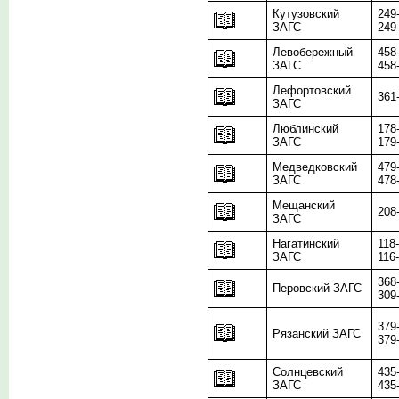
Кутузовский
249
ЗАГС
249
Левобережный
458
ЗАГС
458
Лефортовский
361
ЗАГС
Люблинский
178
ЗАГС
179
Медведковский
479
ЗАГС
478
Мещанский
208
ЗАГС
Нагатинский
118
ЗАГС
116
368
Перовский ЗАГС
309
379
Рязанский ЗАГС
379
Солнцевский
435
ЗАГС
435