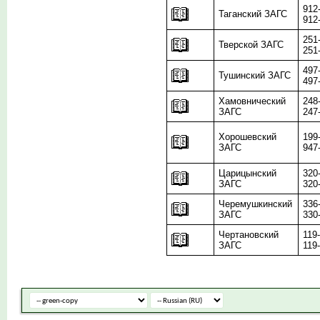
912
Таганский ЗАГС
912
251
Тверской ЗАГС
251
497
Тушинский ЗАГС
497
Хамовнический
248
ЗАГС
247
Хорошевский
199
ЗАГС
947
Царицынский
320
ЗАГС
320
Черемушкинский
336
ЗАГС
330
Чертановский
119
ЗАГС
119