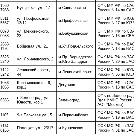
-1960
ОФК МФ РФ по САО
Бутырская ул., 17
м.Савеловская
-7988
России N 14 по САО
-5311
ул. Профсоюзная,
ОФК МФ РФ по ЮЗА
м.Профсоюзная
-5567
13/12
России N 27 по ЮЗ
-0070
ул. Менжинского,
ОФК МФ РФ по СВА
м.Бабушкинская
-0058
23
России N 16 по СВА
-2683
ОФК МФ РФ по ВАО
Бойцовая ул., 21
м.Ул.Подбельского
-1170
России N 18 по ВАО
-3325
м.Пр. Вернадского
ОФК МФ РФ по ЗАО
ул. Лобачевского, 2
-3240
м.Юго-Западная
России N 29 по ЗАО
-7122
Ленинский просп.,
ОФК МФ РФ по ЮЗА
м.Ленинский пр-кт
-3242
44
России N 36 по ЮЗ
-1056
Коровинское ш., 6,
ОФК МФ РФ по САО
Дегунино
-1055
кор.2
России N 13 по САО
ОФК по Зеленоград
г. Зеленоград, ул.
-6566
Зеленоград
(для ИМНС России 
Юности, кор.1
АО г.*Москвы)
ОФК МФ РФ по ВАО
-1105
9-я Парковая ул., 5
м.Первомайская
России N 19 по ВАО
-7114
ОФК МФ РФ по ЗАО
Полоцкая ул., 23/17
м.Кунцевская
-8165
России N 31 по ЗАО