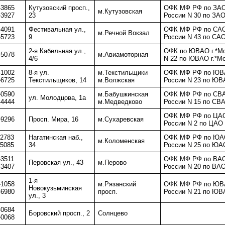
-3865
Кутузовский просп.,
ОФК МФ РФ по ЗАО
м.Кутузовская
-3927
23
России N 30 по ЗАО
-4091
Фестивальная ул.,
ОФК МФ РФ по CАО
м.Речной Вокзал
-5723
9
России N 43 по CАО
2-я Кабельная ул.,
ОФК по ЮВАО г.*М
-5078
м.Авиамоторная
4/6
N 22 по ЮВАО г.*М
-1002
8-я ул.
м.Текстильщики
ОФК МФ РФ по ЮВА
-6725
Текстильщиков, 14
м.Волжская
России N 23 по ЮВ
-0590
м.Бабушкинская
ОФК МФ РФ по СВА
ул. Молодцова, 1а
-4444
м.Медведково
России N 15 по СВА
ОФК МФ РФ по ЦАО
-9296
Просп. Мира, 16
м.Сухаревская
России N 2 по ЦАО 
-2783
Нагатинская наб.,
ОФК МФ РФ по ЮАО
м.Коломенская
-5085
34
России N 25 по ЮАО
-3511
ОФК МФ РФ по ВАО
Перовская ул., 43
м.Перово
-3407
России N 20 по ВАО
1-я
-1058
м.Рязанский
ОФК МФ РФ по ЮВА
Новокузьминская
-6980
просп.
России N 21 по ЮВ
ул., 3
-0684
Боровский просп., 2
Солнцево
-0068