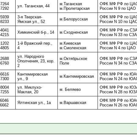
-7264
м.Таганская
ОФК МФ РФ по ЦАО
ул. Таганская, 44
-7292
м.Пролетарская
России N 9 по ЦАО 
-5939
3-я Тверская-
ОФК МФ РФ по ЦАО
м.Белорусская
-8233
Ямская ул., 52
России N 10 по ЦАО
-4041
ОФК МФ РФ по СЗА
Химкинский б-р., 14
м.Сходненская
-4215
России N 33 по СЗА
-1202
1-й Вражский пер.,
м.Киевская
ОФК МФ РФ по ЦАО
-4805
4
м.Смоленская
России N 4 по ЦАО 
ул. Народного
-2688
м.Октябрьское
ОФК МФ РФ по СЗА
Ополчения, 23, кор.
-6760
Поле
России N 34 по СЗА
2
-6616
Кантемировская
ОФК МФ РФ по ЮАО
м.Кантемировская
-7300
ул., 9
России N 24 по ЮАО
-8004
ул. Миклухо-
ОФК МФ РФ по ЮЗА
м. Беляево
-7255
Маклая, 20
России N 28 по ЮЗ
-6046
ОФК МФ РФ по ЮАО
Ялтинская ул., 1а
м.Варшавская
-6662
России N 26 по ЮАО