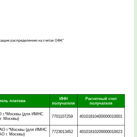
ежащие распределению на счетах ОФК"
ИНН
Расчетный счет
тель платежа
получателя
получателя
 г.*Москвы (для ИМНС
7701107259
40101810400000010001
г. Москвы)
О г.*Москвы (для ИМНС
7723013452
40101810200000010023
АО г. Москвы)